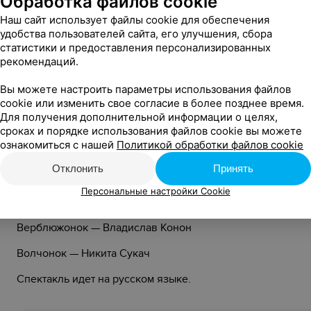
Обработка файлов cookie
Наш сайт использует файлы cookie для обеспечения
В спектакле заняты:
удобства пользователей сайта, его улучшения, сбора
статистики и предоставления персонализированных
Слонёнок — Дмитрий Рубель
рекомендаций.
Слониха — Оксана Машинкова
Вы можете настроить параметры использования файлов
Волчица, Кот — Ростислав Чарнецкий
cookie или изменить свое согласие в более позднее время.
Для получения дополнительной информации о целях,
Мышь 1 л., Поросёнок — Дарья Волошко
сроках и порядке использования файлов cookie вы можете
ознакомиться с нашей
Политикой обработки файлов cookie
Мышь 2 л. — Екатерина Николаенко
Отклонить
Принять
Сурок — Валерий Бабкин
Персональные настройки Cookie
Утёнок — Ангелина Мандрик
Верблюжонок — Владислав Конон
Волчонок — Никита Сукач
Спектакль идет на русском языке.