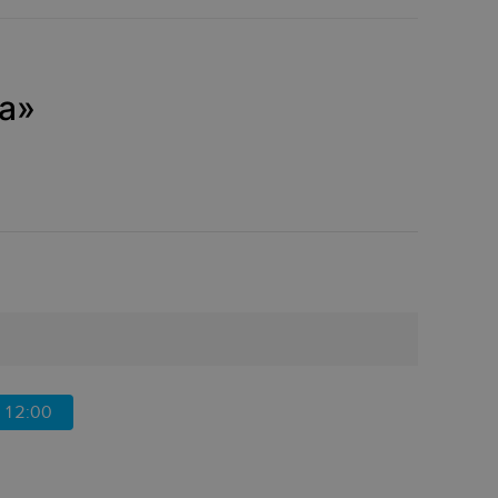
а»‎
12:00