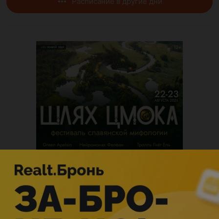
Расписание в другие дни
Описание
Жарты з сялянскага жыцця