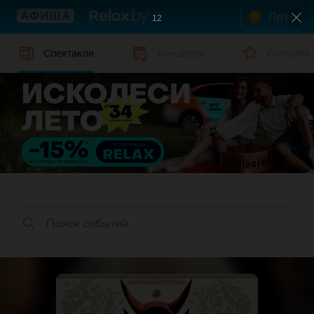
Лето
12
Спектакли
Концерты
События