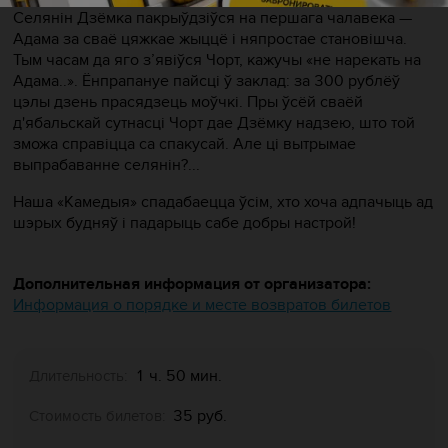
Селянін Дзёмка пакрыўдзіўся на першага чалавека —
Адама за сваё цяжкае жыццё і няпростае становішча.
Тым часам да яго з’явіўся Чорт, кажучы «не нарекать на
Адама..». Ёнпрапануе пайсці ў заклад: за 300 рублёў
цэлы дзень прасядзець моўчкі. Пры ўсёй сваёй
д'ябальскай сутнасці Чорт дае Дзёмку надзею, што той
зможа справіцца са спакусай. Але ці вытрымае
выпрабаванне селянін?...
Наша «‎Камедыя» спадабаецца ўсім, хто хоча адпачыць ад
шэрых будняў і падарыць сабе добры настрой!
Дополнительная информация от организатора:
Информация о порядке и месте возвратов билетов
1 ч. 50 мин.
Длительность:
35 руб.
Стоимость билетов: