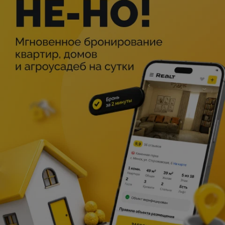
Пастановачная група:
Рэжысёр-пастаноўшчык — Сяргей Кулікоўскі
Режиссёр — Елізавета Машкович
Мастак-пастаноўшчык — Лідзія Малашэнка
Мастак па святле — Уладзіслаў Рыхтэр
Балетмайстар — Андрэй Токараў
Спектакль «‎Камедыя» пастаўлены паводле п'есы
Уладзіміра Рудава, якую ён напісаў па матывах твораў
беларускіх аўтараў 19 стагоддзя Каятана Марашэўскага і
Францішка Аляхновіча.
Гэта вясёлая гісторыя, якая злучае ў сабе
гумарыстычныя дыялогі, востры гратэск, запальныя
музычныя нумары — ад класікі да сучасных кампазіцый.
Яна расказвае пра кожнага з нас — звычайнага
чалавека, яго сілу і слабасці.