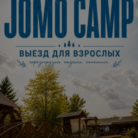
Описание
Постановочная группа:
Режиссер-постановщик — Елизавета Машкович
Художник-постановщик — Лидия Малашенко
Художник по свету — Владислав Рихтер
В 2024 году спектакль стал лауреатом
Республиканского фестиваля национальной
драматургии имени В.И. Дунина-Марцинкевича в
номинации «Лучшая режиссура».