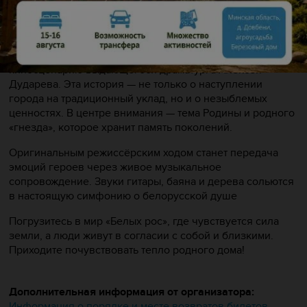
«Белые росы»: Дом, который хранит в себе душу,
память поколений и любовь
Спектакль-читка «Белые росы» поставлен по
киносценарию выдающегося драматурга Алексея
Дударева. Эта история — не только о наступлении
города на традиционный уклад, но и о незыблемых
ценностях. В центре внимания — тема Родины и родного
«гнезда», которое хранит память поколений.
Оригинальным режиссёрским ходом станет передача
эмоций героев через живое музыкальное
сопровождение. Звуки гитары, баяна и дерева сольются
в настоящую симфонию о белорусской душе
Погрузитесь в мир «Белых рос», где чувствуется сила
земли, а люди живут в согласии с собой и близкими.
Приходите почувствовать тепло родного дома!
Дополнительная информация от организатора:
Информация о порядке и месте возвратов билетов