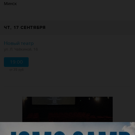
Минск
ЧТ
, 17 СЕНТЯБРЯ
Новый театр
ул. Л. Чайкиной, 16
19:00
от 35 руб.