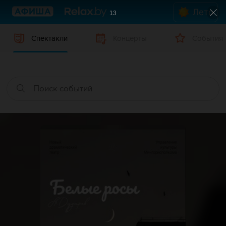
Лето
12
Спектакли
Концерты
События