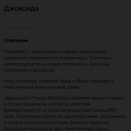
Джоконда
ОПИСАНИЕ
Описание
TheatreHD — трансляции на экране кинотеатров
известных спектаклей из театров мира. Спектакль
демонстрируется на языке оригинала с русскими
субтитрами и антрактом.
Анна Нетребко, Людовик Тезье и Йонас Кауфман в
классической венецианской драме.
«Джоконда» Ромена Жильбера бережно трактует сюжет
в его историческом контексте: действие
разворачивается на фоне венецианской улицы XVII
века. Постановка строга по цветовой гамме, экономична
и плавна по своей концепции. Венеция здесь не
идеальная картинка, а серо-таинственный город,