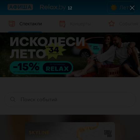
Лето
12
Спектакли
Концерты
События