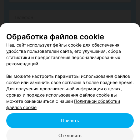
Обработка файлов cookie
Наш сайт использует файлы cookie для обеспечения
удобства пользователей сайта, его улучшения, сбора
статистики и предоставления персонализированных
рекомендаций.
Вы можете настроить параметры использования файлов
cookie или изменить свое согласие в более позднее время.
Согласен опубликовать отзыв. Подробнее об
условиях
Для получения дополнительной информации о целях,
обработки персональных данных
и
механизме реализации
сроках и порядке использования файлов cookie вы
прав
можете ознакомиться с нашей
Политикой обработки
файлов cookie
Принять
Добавить отзыв
Отклонить
Нажимая кнопку «Добавить отзыв», вы принимаете
условия