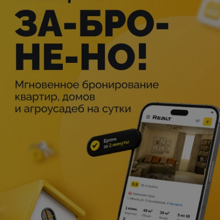
В основе либретто «Джоконды» лежит пьеса Виктора
Гюго «Анджело, тиран Падуанский». Драматург и
композитор Арриго Бойто, будущий либреттист
последних опер Верди, изменил имена героев и
перенёс действие из Падуи в Венецию XVII века.
Каждому из четырёх действий Бойто дал яркие,
указывающие на Венецию названия: «Львиная пасть»
(место на площади св. Марка, куда можно положить
донос для Инквизиции), «Чётки», «Золотой дом» (дворец
герцога), «Канал Орфано».
Либретто предоставило Понкьелли богатые
возможности. Первые два акта оперы открываются
живописными морскими сценами — регатой в
Венецианской лагуне и песней матросов на корабле
Энцо. Венецианский карнавал же присутствует в опере
почти непрерывно. На столь колоритном фоне
разворачивается борьба героини, певицы по прозвищу
Джоконда (от la gioconda
—
«весёлая»; ироническое
прозвище для одной из самых страдающих героинь