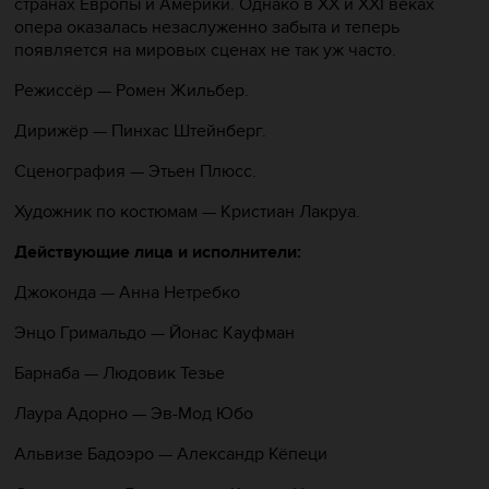
странах Европы и Америки. Однако в XX и XXI веках
опера оказалась незаслуженно забыта и теперь
появляется на мировых сценах не так уж часто.
Режиссёр
—
Ромен Жильбер.
Дирижёр
—
Пинхас Штейнберг.
Сценография
—
Этьен Плюсс.
Художник по костюмам
—
Кристиан Лакруа.
Действующие лица и исполнители:
Джоконда
—
Анна Нетребко
Энцо Гримальдо
—
Йонас Кауфман
Барнаба
—
Людовик Тезье
Лаура Адорно
—
Эв-Мод Юбо
Альвизе Бадоэро
—
Александр Кёпеци