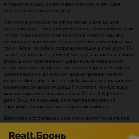
который освещён всполохами пламени, и трагедия
подстерегает на каждом углу.
Это опера считается одной из самых сложных для
постановщика — она требует всех шести первоклассных
типов голоса и потому исполняется нечасто, однако
неаполитанский театр собрал особенно элегантный «хет-
трик». Анна Нетребко (отпраздновавшая в этой роли 30-
летие сценического дебюта) без труда заполнила своим
роскошным, чувственным, удивительно подвижным
сопрано крупнейший оперный театр Европы. На том же
артистическом и вокальном уровне проявил себя и
баритон Людовик Тезье в роли Барнабы, превративший
своего персонажа в зловещий прототип, тёмную душу
многих романтических мелодрам. Йонас Кауфманн в
роли Энцо по-прежнему блистает великолепной
харизмой, техникой и неповторимым тембром.
Безупречного баланса с солистами достиг оркестр под
управлением Пинхаса Штейнберга. Отдельного
упоминания заслуживает детский хор под руководством
Стефании Ринальди.