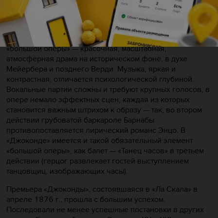
оперного жанра), и злодея Барнабы, шпиона
Инквизиции, который ненавидит Джоконду, отвергшую
его притязания.
«Джоконда» принадлежит к так называемому жанру
«большой оперы» — красочная, масштабная,
атмосферная драма на историческом фоне, в духе
Мейербера и позднего Верди. Музыка, яркая и
контрастная, отличается психологической глубиной.
Вокальные партии сложны и требуют крупных голосов, в
опере немало эффектных сцен, каждая из которых
становится важным штрихом к образу — так, во втором
действии грубоватой баркароле Барнабы
противопоставляется лирический романс Энцо. В
«Джоконде» имеется и такой обязательный элемент
«большой оперы», как балет
—
«Танец часов» в третьем
действии (герцог развлекает гостей выступлением
танцовщиц, изображающих часы).
Премьера «Джоконды», состоявшаяся в «Ла Скала» в
апреле 1876 г., прошла с большим успехом.
Последовали не менее успешные постановки в других