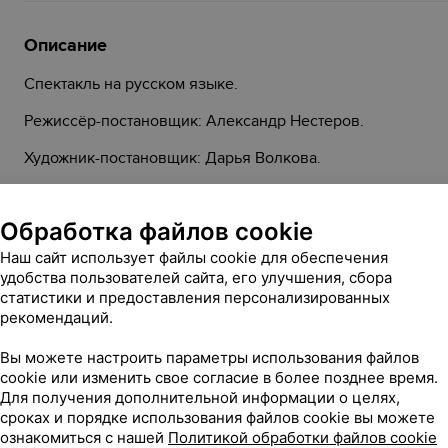
Описание
Спектакль на русском языке.
Режиссёр-постановщик: Александр Нестеров.
Художник-постановщик: Дарья Волкова.
Музыкальный руководитель: Виталий Кульбаков.
Обработка файлов cookie
Живой звук в исполнении Президентского оркестра Рес
Наш сайт использует файлы cookie для обеспечения
Тридцать шесть и шесть — это больше, чем температура т
удобства пользователей сайта, его улучшения, сбора
случае, если по версии вашей мамы вам тридцать шесть 
статистики и предоставления персонализированных
ЗАГСе…
рекомендаций.
Спектакль «Тридцать шесть и шесть» — искромётная ком
Вы можете настроить параметры использования файлов
cookie или изменить свое согласие в более позднее время.
Для получения дополнительной информации о целях,
сроках и порядке использования файлов cookie вы можете
110 мин с антрактом (20 мин)
Длительность:
ознакомиться с нашей
Политикой обработки файлов cookie