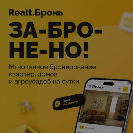
Описание
«Старший сын» — известная пьеса Александра
Вампилова. Мелодрама о случайных встречах и
неожиданных поворотах судьбы, в которой
переплетаются темы любви, лжи и человеческих
отношений. Глубокая история о поисках себя и о том,
как важно быть честным с собой и с окружающими.
Над спектаклем работали:
Режиссёр-постановщик — Татьяна Аксёнкина;
Художник-постановщик — Татьяна Мацевич;
Художник по костюмам — Лидия Малашенко;
Художник по свету — Владимир Сергиенко;
Музыкальное оформление — Михаил Коренев;