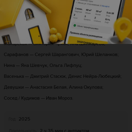
Пластика и танец — Кирилл Балтруков.
Действующие лица и исполнители:
Бусыгин — Николай Воробей, Алексей Виноградов;
Сильва — Владимир Божков;
Макарская — Виктория Чумак, Яна Шинкарёва;
Сарафанов — Сергей Шарангович, Юрий Шеланков;
Нина — Яна Шевчук, Ольга Лифпуц;
Васенька — Дмитрий Стасюк, Денис Нейра-Любецкий;
Девушки — Анастасия Белая, Алина Окулова;
Сосед / Кудимов — Иван Мороз.
2025
Год:
2 ч 35 мин с антрактом
Длительность: