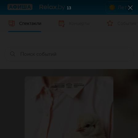
Лето
12
Спектакли
Концерты
События