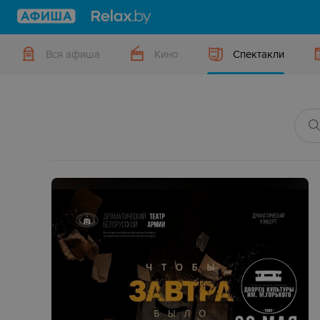
Вся афиша
Кино
Спектакли