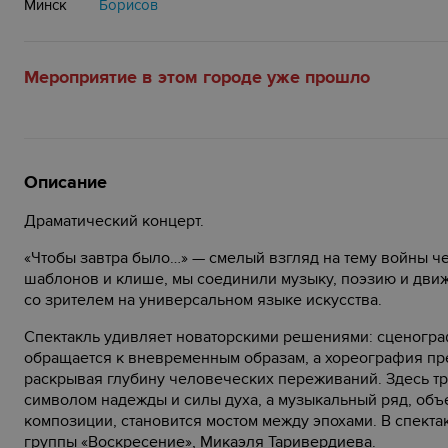
Минск
Борисов
Мероприятие в этом городе уже прошло
Описание
Драматический концерт.
«Чтобы завтра было…» — смелый взгляд на тему войны ч
шаблонов и клише, мы соединили музыку, поэзию и движ
со зрителем на универсальном языке искусства.
Спектакль удивляет новаторскими решениями: сценогра
обращается к вневременным образам, а хореография пре
раскрывая глубину человеческих переживаний. Здесь т
символом надежды и силы духа, а музыкальный ряд, о
композиции, становится мостом между эпохами. В спекта
группы «Воскресение», Микаэля Таривердиева.