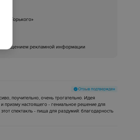
и М. Горького»
размещением рекламной информации
Отзыв подтвержден
иво, поучительно, очень трогательно. Идея
и призму настоящего - гениальное решение для
тот спектакль - пища для раздумий: благодарность