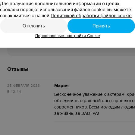
Для получения дополнительной информации о целях,
сроках и порядке использования файлов cookie вы можете
Организатор:
ознакомиться с нашей
Политикой обработки файлов cookie
Государственное учреждение «Дворец культуры имен
УНП 600078786
Отклонить
Принять
Персональные настройки Cookie
Relaх.by (Компания) не является продавцом билетов:
Функции Компании ограничиваются исключительно 
Отзывы
Мария
23 ФЕВРАЛЯ 2026
В 12:44
Бесконечное уважение к актерам! Крас
объединять страшный опыт прошлого 
современников. Всем молодым людям э
за жизнь, за ЗАВТРА!