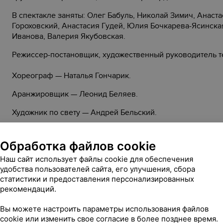
В спектакле заняты: Олег Бабуль, Николай Зимич, Анаст
Гороховский, Анастасия Гудей, Юлия Бочкарева-Ясинска
Иванова, Валерия Якубовская.
Режиссер-постановщик, художественный руководитель т
Хореограф — Наталья Гончарик.
Аранжировщик — Леонид Беляев.
Художник по свету — Андрей Бельский.
Педагог по вокалу — Лариса Черенок.
Обработка файлов cookie
Наш сайт использует файлы cookie для обеспечения
удобства пользователей сайта, его улучшения, сбора
1 ч
Длительность:
статистики и предоставления персонализированных
рекомендаций.
Стоимость билетов:
20,00 — 25,00 руб.
Вы можете настроить параметры использования файлов
cookie или изменить свое согласие в более позднее время.
14+
Возрастное ограничение: