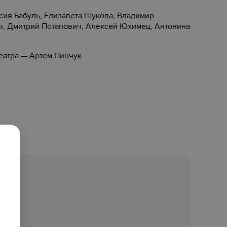
асия Бабуль, Елизавета Шукова, Владимир
я, Дмитрий Потапович, Алексей Юхимец, Антонина
еатра — Артем Пинчук.