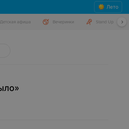
Лето
Детская афиша
Вечеринки
Stand Up
ыло»‎