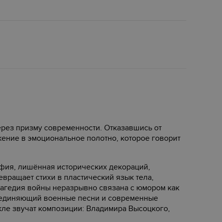
ерез призму современности. Отказавшись от
ение в эмоциональное полотно, которое говорит
фия, лишённая исторических декораций,
вращает стихи в пластический язык тела,
рагедия войны неразрывно связана с юмором как
бъединяющий военные песни и современные
кле звучат композиции: Владимира Высоцкого,