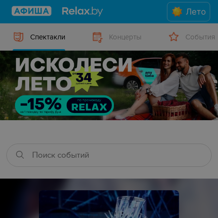
Лето
Спектакли
Концерты
События