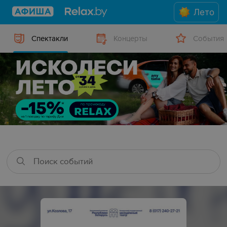
Лето
Спектакли
Концерты
События