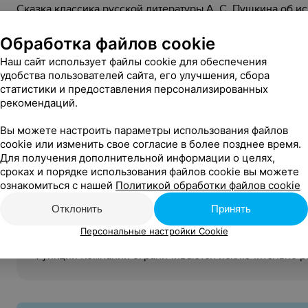
Сказка классика русской литературы А. С. Пушкина об 
Обработка файлов cookie
Наш сайт использует файлы cookie для обеспечения
40 мин
Длительность:
удобства пользователей сайта, его улучшения, сбора
статистики и предоставления персонализированных
Стоимость билетов:
рекомендаций.
15,00 руб.
Вы можете настроить параметры использования файлов
6+
Возрастное ограничение:
cookie или изменить свое согласие в более позднее время.
Для получения дополнительной информации о целях,
Организатор:
сроках и порядке использования файлов cookie вы можете
Государственное учреждение культуры «Заслуженный
ознакомиться с нашей
Политикой обработки файлов cookie
областной театр кукол»
Отклонить
Принять
УНП 500059739
Персональные настройки Cookie
Relaх.by (Компания) не является продавцом билетов:
Функции Компании ограничиваются исключительно 