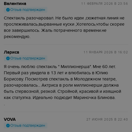
Валентина
11 ФЕВРАЛЯ 2026
В 23:56
Отзыв подтвержден
Спектакль разочаровал. Не было идеи ,сюжетная линия не
прослеживалась,вырванные куски ,Хотелось,чтобы скорее
все завершилось. Жаль потраченного времени.не
рекомендую.
Лариса
11 ЯНВАРЯ 2026
В 16:02
Отзыв подтвержден
Я очень люблю спектакль " Миллионерша". Мне 60 лет.
Первый раз увидела в 13 лет и влюбилась в Юлию
Борисову. Посмотрев спектакль в Молодежном театре,
разочаровалась... Актриса в роли миллионерши должна
быть стервозной, резкой. Стройной, красивой и изящной
как статуэтка. Идеально подходит Мариночка Блинова.
.
VOVA
27 ИЮНЯ 2025
В 22:40
Отзыв подтвержден