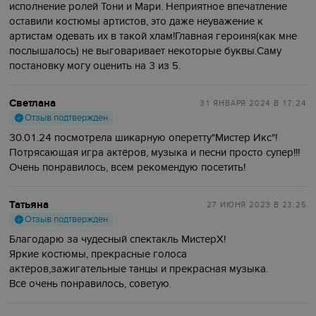
исполнение ролей Тони и Мари. Неприятное впечатление
оставили костюмы артистов, это даже неуважение к
артистам одевать их в такой хлам!Главная героиня(как мне
послышалось) не выговаривает некоторые буквы.Саму
постановку могу оценить на 3 из 5.
Светлана
31 ЯНВАРЯ 2024
В 17:24
Отзыв подтвержден
30.01.24 посмотрела шикарную оперетту"Мистер Икс"!
Потрясающая игра актёров, музыка и песни просто супер!!!
Очень понравилось, всем рекомендую посетить!
Татьяна
27 ИЮНЯ 2023
В 23:25
Отзыв подтвержден
Благодарю за чудесный спектакль МистерХ!
Яркие костюмы, прекрасные голоса
актёров,зажигательные танцы и прекрасная музыка.
Всё очень понравилось, советую.