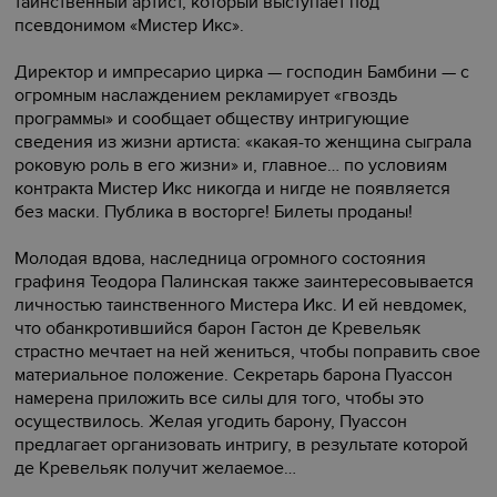
таинственный артист, который выступает под
псевдонимом «Мистер Икс».
Директор и импресарио цирка — господин Бамбини — с
огромным наслаждением рекламирует «гвоздь
программы» и сообщает обществу интригующие
сведения из жизни артиста: «какая-то женщина сыграла
роковую роль в его жизни» и, главное… по условиям
контракта Мистер Икс никогда и нигде не появляется
без маски. Публика в восторге! Билеты проданы!
Молодая вдова, наследница огромного состояния
графиня Теодора Палинская также заинтересовывается
личностью таинственного Мистера Икс. И ей невдомек,
что обанкротившийся барон Гастон де Кревельяк
страстно мечтает на ней жениться, чтобы поправить свое
материальное положение. Секретарь барона Пуассон
намерена приложить все силы для того, чтобы это
осуществилось. Желая угодить барону, Пуассон
предлагает организовать интригу, в результате которой
де Кревельяк получит желаемое…