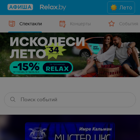
Лето
Спектакли
Концерты
События