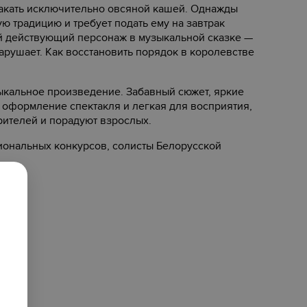
ракать исключительно овсяной кашей. Однажды
ую традицию и требует подать ему на завтрак
й действующий персонаж в музыкальной сказке —
нарушает. Как восстановить порядок в королевстве
ыкальное произведение. Забавный сюжет, яркие
 оформление спектакля и легкая для восприятия,
рителей и порадуют взрослых.
иональных конкурсов, солисты Белорусской