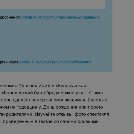
одробнее об
условиях обработки персональных данных
и
принимаете
условия Пользовательского соглашения
ке можно 16 июня 2026 в «Белорусской
 «‎Королевский бутерброд» можно у нас. Сюжет
ктеров сделает вечер запоминающимся. Билеты в
арком на годовщину, День рождения или просто
ли родителями. Изучайте отзывы, фото спектакля
, проведенным в театре со своими близкими.