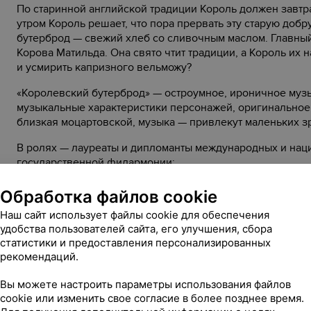
По старинной английской традиции Король должен завт
утром Король решает, что пора прервать эту старую добр
бутерброд — свежий хлеб со сливочным маслом. Главны
Корова Матильда. Она свято чтит традиции, а Король их 
и усмирить капризного вельможу?
«Королевский бутерброд» — остроумное, ироничное муз
музыкальные характеристики персонажей, оригинальное
близкая моцартовской, музыка — привлекут маленьких з
В ролях — лауреаты и дипломанты международных и нац
государственной филармонии:
Король — Иван Кручко
Обработка файлов cookie
Королева — Анна Янковская
Наш сайт использует файлы cookie для обеспечения
удобства пользователей сайта, его улучшения, сбора
Горничная — Марина Добралёт
статистики и предоставления персонализированных
рекомендаций.
Молочница — Ксения Малахвейчук
Вы можете настроить параметры использования файлов
Корова — Галина Сокольник
cookie или изменить свое согласие в более позднее время.