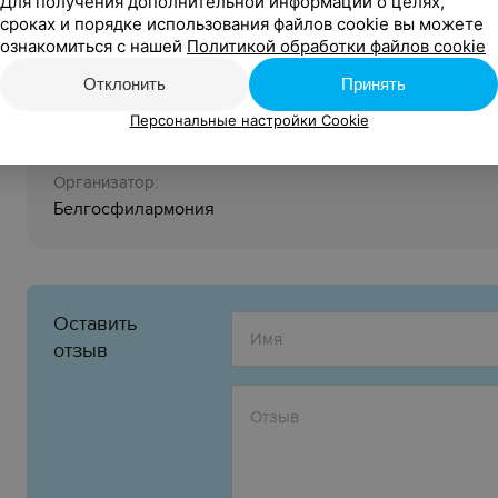
Для получения дополнительной информации о целях,
Автор — Максим Обровец
сроках и порядке использования файлов cookie вы можете
ознакомиться с нашей
Политикой обработки файлов cookie
Партия фортепиано — Елена Лузан
Отклонить
Принять
Персональные настройки Cookie
6+
Возрастное ограничение:
Организатор:
Белгосфилармония
Оставить
отзыв