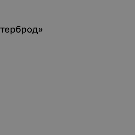
терброд»‎