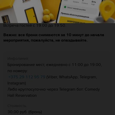
дружелюбно отнестись к возможной подсадке и гостям
рядом с вами. Надеемся на ваше понимание и
позитивное настроение.
Встреча гостей с 19:00 до 19:50.
Важно: все брони снимаются за 10 минут до начала
мероприятия, пожалуйста, не опаздывайте.
Инфолиния:
Бронирование мест, ежедневно с 11:00 до 19:00,
по номеру:
+375 29 112 95 79
(Viber, WhatsApp, Telegram,
Instagram)
Либо круглосуточно через Telegram бот: Comedy
Hall Reservation
Стоимость:
30,00 руб. (бронь)