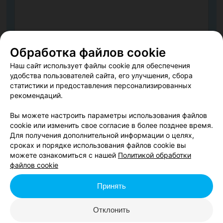
Обработка файлов cookie
Согласен опубликовать отзыв. Подробнее об
условиях
Наш сайт использует файлы cookie для обеспечения
удобства пользователей сайта, его улучшения, сбора
обработки персональных данных
и
механизме реализации
статистики и предоставления персонализированных
прав
рекомендаций.
Вы можете настроить параметры использования файлов
cookie или изменить свое согласие в более позднее время.
Добавить отзыв
Для получения дополнительной информации о целях,
сроках и порядке использования файлов cookie вы
Нажимая кнопку «Добавить отзыв», вы принимаете
условия
можете ознакомиться с нашей
Политикой обработки
Пользовательского соглашения
файлов cookie
Принять
afisha.relax.by представляет вашему вниманию концерт
Отклонить
«Сольный концерт Даши Герман». У нас вы можете купить
билет у наших партнеров, узнать время и место проведения,