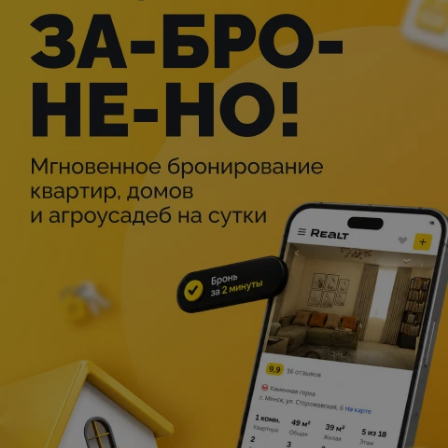
Описание
Встречайте на сцене Stand Up Comedy Hall!
Даша Герман — примадонна белорусского стендапа,
харизматичная девушка белорусской комедии, актриса
кино и сериалов. Вас ждет комедия, выражающая
любовь к себе с особенным стилем. И это точно станет
украшением любого вечера. Эксцентричный и
остроумный юмор, жизненные ситуации, в которых
узнаёшь себя, комедия для всех возрастов и полов —
всё это про StandUp-концерт Даши Герман!
Для Вашего комфорта просим приходить минимум за 30
минут до начала шоу (начало в 20:00), это позволит Вам
комфортно расположиться за столиком или барной
стойкой, а также сделать заказ и пообщаться с нашими
барменами.
Обращаем Ваше внимание, что места за столиками
рассчитаны на 4-х человек, поэтому просим Вас