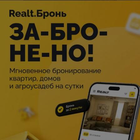
Описание
19 июля в 15:00 на сцене Stand Up Comedy Hall — снова
юные комики (от 5 до 17 лет).
Детский Stand Up — это не «Ой, да что могут эти дети», а
«Ничего себе! И это делают дети?».
Школа, родители, первые отношения — они готовы
рассказать вам обо всем.
Приходи, дети не так уж и просты, как кажется.
Все, кто хотел сходить на стендап, но не с кем было