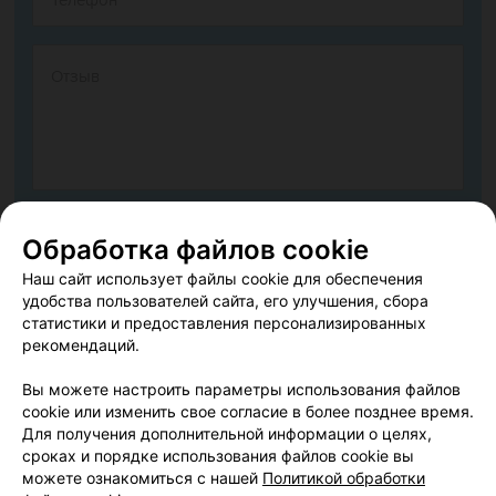
Согласен опубликовать отзыв. Подробнее об
условиях
Обработка файлов cookie
обработки персональных данных
и
механизме реализации
Наш сайт использует файлы cookie для обеспечения
прав
удобства пользователей сайта, его улучшения, сбора
статистики и предоставления персонализированных
рекомендаций.
Добавить отзыв
Вы можете настроить параметры использования файлов
cookie или изменить свое согласие в более позднее время.
Нажимая кнопку «Добавить отзыв», вы принимаете
условия
Для получения дополнительной информации о целях,
Пользовательского соглашения
сроках и порядке использования файлов cookie вы
можете ознакомиться с нашей
Политикой обработки