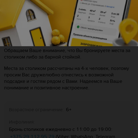
оставить детей — ведите их с собой! Вас ждет идеальный
семейный вечер.
Встреча гостей с 14:00 до 14:50.
Важно: все брони снимаются за 10 минут до начала
мероприятия, пожалуйста, не опаздывайте.
Обращаем Ваше внимание, что Вы бронируете места за
столиком либо за барной стойкой.
Места за столиком рассчитаны на 4-х человек, поэтому
просим Вас дружелюбно отнестись к возможной
подсадке и гостям рядом с Вами. Надеемся на Ваше
понимание и позитивное настроение.
6+
Возрастное ограничение:
Инфолиния:
Бронь столиков ежедневно с 11:00 до 19:00:
+375 29 112 95 79
(Viber, WhatsApp, Telegram,