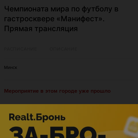
Чемпионата мира по футболу в
гастросквере «Манифест».
Прямая трансляция
РАСПИСАНИЕ
ОПИСАНИЕ
Минск
Мероприятие в этом городе уже прошло