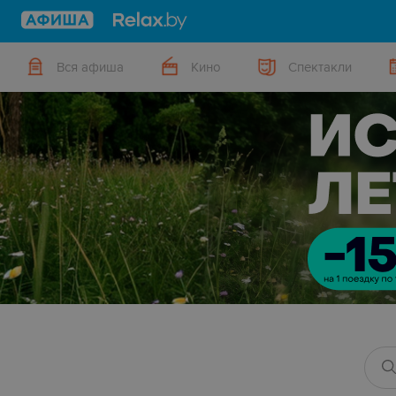
Вся афиша
Кино
Спектакли