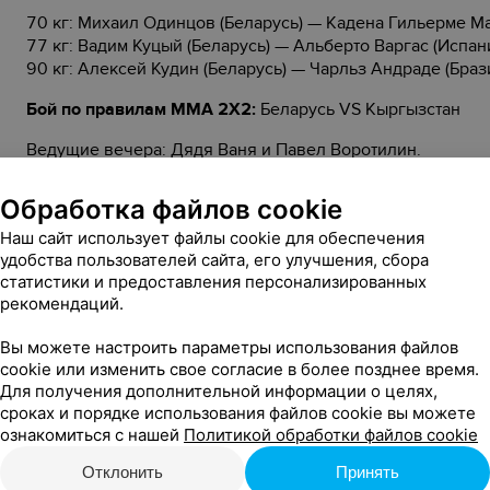
70 кг: Михаил Одинцов (Беларусь) — Кадена Гильерме Ма
77 кг: Вадим Куцый (Беларусь) — Альберто Варгас (Испан
90 кг: Алексей Кудин (Беларусь) — Чарльз Андраде (Браз
Бой по правилам ММА 2Х2:
Беларусь VS Кыргызстан
Ведущие вечера: Дядя Ваня и Павел Воротилин.
В один день — в одном октагоне – три формата на любой 
Обработка файлов cookie
3 часа адреналина и незабываемого драйва!
Наш сайт использует файлы cookie для обеспечения
удобства пользователей сайта, его улучшения, сбора
Начало в 19:00. Присоединяйтесь!
статистики и предоставления персонализированных
рекомендаций.
Генеральный партнер мероприятия Exponenta.
Вы можете настроить параметры использования файлов
cookie или изменить свое согласие в более позднее время.
Для получения дополнительной информации о целях,
Все события твоего города в
мобильном приложении relax.by
. Найди «re
сроках и порядке использования файлов cookie вы можете
ознакомиться с нашей
Политикой обработки файлов cookie
Отклонить
Принять
Стоимость билетов: