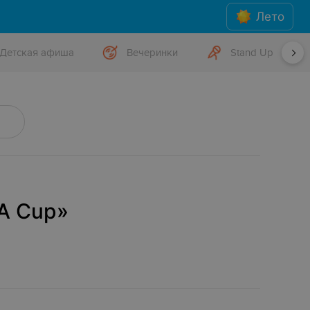
Лето
Детская афиша
Вечеринки
Stand Up
А Cup»