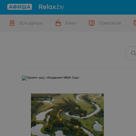
Вся афиша
Кино
Спектакли