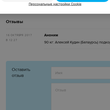
22,50 — 82,50 руб.
Персональные настройки Cookie
Отзывы
Аноним
16 ОКТЯБРЯ 2017
В 12:27
90 кг: Алексей Кудин (Белаурсь) подко
Оставить
отзыв