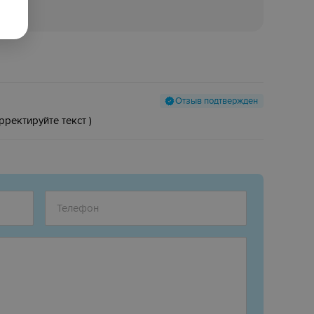
Отзыв подтвержден
рректируйте текст )