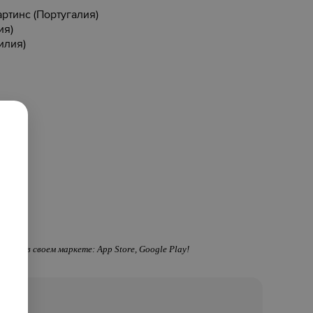
ртинс (Португалия)
ия)
илия)
вкус!
lax.by» в своем маркете: App Store, Google Play!