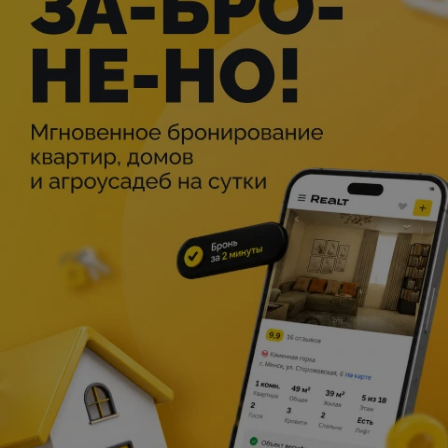
Атмосферный и мистический квест, который отлично
подходит как взрослым командам, так и подросткам или
смелым детским командам.
Взрослые исследователи паранормального однозначно
не останутся равнодушны.
Во-первых, кто не хотел хоть раз почувствовать себя
героем сериала «Сверхъестественное» или охотником за
привидениями?
Во-вторых, логичное переплетение загадок с
мистической сюжетной линией не заставит скучать даже
опытные команды.
Ну и в-третьих, это отличная классика с обилием
разноплановых задач и профессионально
выполненными декорациями, которые на 100%
погружают вас в потустороннюю атмосферу.
Дети по достоинству оценят таинственный антураж
комнаты. Для юных охотников за привидениями здесь