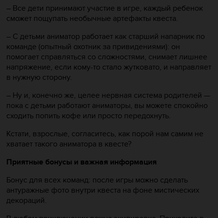
– Все дети принимают участие в игре, каждый ребенок
сможет пощупать необычные артефакты квеста.
– С детьми аниматор работает как старший напарник по
команде (опытный охотник за привидениями): он
помогает справляться со сложностями, снимает лишнее
напряжение, если кому-то стало жутковато, и направляет
в нужную сторону.
– Ну и, конечно же, целее нервная система родителей —
пока с детьми работают аниматоры, вы можете спокойно
сходить попить кофе или просто передохнуть.
Кстати, взрослые, согласитесь, как порой нам самим не
хватает такого аниматора в квесте?
Приятные бонусы и важная информация
Бонус для всех команд: после игры можно сделать
антуражные фото внутри квеста на фоне мистических
декораций.