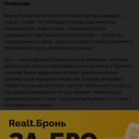
Описание
Комната, окутанная мистическими тайнами, ожидает
новых гостей. По легендам отсюда еще никто не
возвращался: ходят слухи, что именно здесь
открывается пространственный разлом — портал из
потустороннего мира, через который в нашу реальность
пробираются духи, призраки и демоны.
Вы — члены древней секретной организации, которая
веками расследует паранормальные явления и борется
со злом. Ваша задача на сегодня предельно ясна:
проникнуть в эпицентр аномалии, изучить феномен,
провести нужные ритуалы, наглухо запечатать портал и...
постараться выбраться оттуда живыми. Напоследок
дадим лишь один совет: вы должны бороться со злом, а
не примкнуть к нему!
У вас ровно 66,6 минут. Время пошло!
P.S. Бороться с нечистой силой и уворачиваться от
призраков лучше всего в удобной одежде и обуви.