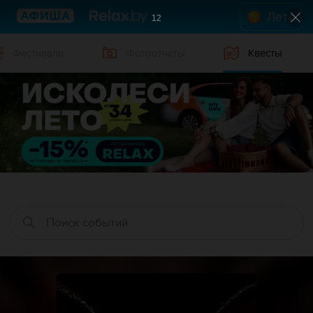
Лето
12
Фестивали
Фотоотчеты
Квесты