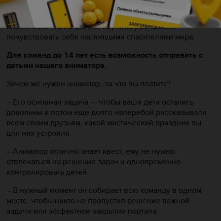
настоящее раздолье: загадочные символы, тайники,
мистические предметы и необычные механизмы. В
квесте есть что потрогать, изучить, разгадать и
почувствовать себя настоящими спасителями мира.
Для команд до 14 лет есть возможность отправить с
детьми нашего аниматора.
Зачем же нужен аниматор, за что вы платите?
– Его основная задача — чтобы ваши дети остались
довольны и потом еще долго наперебой рассказывали
всем своим друзьям, какой мистический праздник вы
для них устроили.
– Аниматор отлично знает квест, ему не нужно
отвлекаться на решение задач и одновременно
контролировать детей.
– В нужный момент он собирает всю команду в одном
месте, чтобы никто не пропустил решение важной
задачи или эффектное закрытие портала.