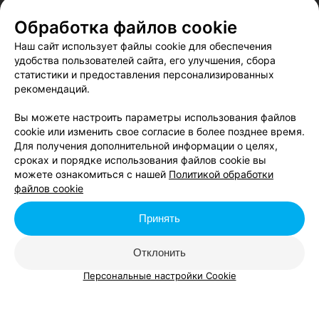
Согласен опубликовать отзыв. Подробнее об
условиях
Обработка файлов cookie
обработки персональных данных
и
механизме реализации
Наш сайт использует файлы cookie для обеспечения
прав
удобства пользователей сайта, его улучшения, сбора
статистики и предоставления персонализированных
рекомендаций.
Добавить отзыв
Вы можете настроить параметры использования файлов
cookie или изменить свое согласие в более позднее время.
Для получения дополнительной информации о целях,
Нажимая кнопку «Добавить отзыв», вы принимаете
условия
сроках и порядке использования файлов cookie вы
Пользовательского соглашения
можете ознакомиться с нашей
Политикой обработки
файлов cookie
Afisha.relax.by представляет вашему вниманию «Квест
Принять
«Сверхъестественное»». У нас вы можете ознакомиться с
отзывами, кратким описанием, стоимостью входа, оставить свой
Отклонить
отзыв и проголосовать за него. Также вы можете посмотреть
фото и получить информацию о «Квест «Сверхъестественное»».
Персональные настройки Cookie
Стоимость, расписание и онлайн-запись на квест - у нас.
Выбирайте квест, чтобы сходить семьей или с друзьями в
Минске, и получайте незабываемые эмоции.