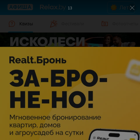
Лето
13
Квизы
Фестивали
Фотоотчеты
Квизы в Мозыре
Дата
Мозырь
Жанр