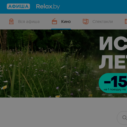
Вся афиша
Кино
Спектакли