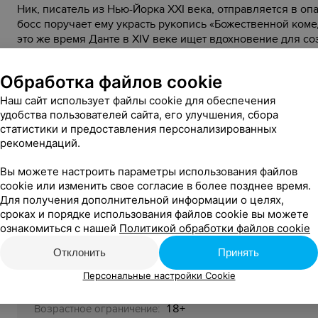
Ник, писатель из Нью-Йорка XXI века, отправляется в о
босс поручает ему украсть рукопись «Божественной коме
это же время Данте в XIV веке ищет вдохновение для с
неосознанно связывает через время их одержимость лю
Обработка файлов cookie
Наш сайт использует файлы cookie для обеспечения
In the Hand of Dante
Оригинальное название:
удобства пользователей сайта, его улучшения, сбора
статистики и предоставления персонализированных
Великобритания, Италия, США, Чили
Страна:
рекомендаций.
2025
Год:
Вы можете настроить параметры использования файлов
cookie или изменить свое согласие в более позднее время.
Джулиан Шнабель
Режиссеры:
Для получения дополнительной информации о целях,
сроках и порядке использования файлов cookie вы можете
Аль Пачино, Галь Гадот, Джейсон Момоа, Дж
В ролях:
ознакомиться с нашей
Политикой обработки файлов cookie
2 ч 30 мин
Длительность:
Отклонить
Принять
Персональные настройки Cookie
09 июля 2026
Дата премьеры:
18+
Возрастное ограничение: