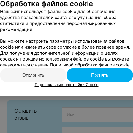
Обработка файлов cookie
США
Страна:
Наш сайт использует файлы cookie для обеспечения
удобства пользователей сайта, его улучшения, сбора
2006
Год:
статистики и предоставления персонализированных
рекомендаций.
Квентин Тарантино
Режиссеры:
Вы можете настроить параметры использования файлов
Вивика А. Фокс, Дэрил Ханна, Люси Лью, Ма
В ролях:
cookie или изменить свое согласие в более позднее время.
Для получения дополнительной информации о целях,
4 ч. 45 мин.
Длительность:
сроках и порядке использования файлов cookie вы можете
ознакомиться с нашей
Политикой обработки файлов cookie
18+
Возрастное ограничение:
Отклонить
Принять
Боевик
Триллер
, Криминал,
Жанр:
Персональные настройки Cookie
Оставить
отзыв