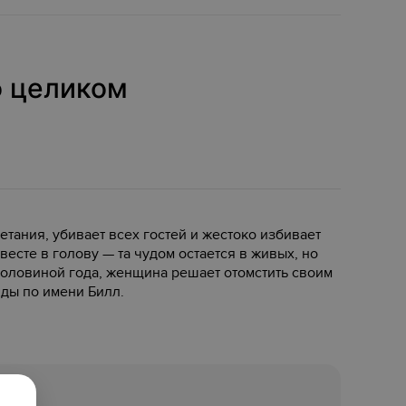
о целиком
тания, убивает всех гостей и жестоко избивает
есте в голову — та чудом остается в живых, но
половиной года, женщина решает отомстить своим
нды по имени Билл.
r