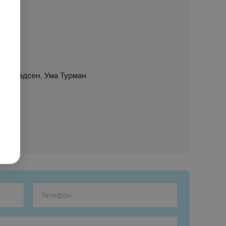
йкл Мэдсен, Ума Турман