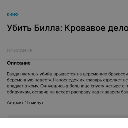
КИНО
Убить Билла: Кровавое дел
ОПИСАНИЕ
Описание
Банда наемных убийц врывается на церемонию бракосоче
беременную невесту. Напоследок их главарь стреляет нев
впадает в кому. Очнувшись в больнице спустя четыре с 
обидчикам, оставив на десерт расправу над главарем ба
Антракт 15 минут.
Kill Bill: The Whole Bloody Affai
Оригинальное название: