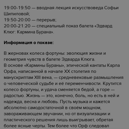
19:00-19:50 — вводная лекция искусствоведа Софьи
Шипиловой;
19:50-20:00 — перерыв;
20:00-21:20 — специальный показ балета «Эдвард
Клюг: Кармина Бурана».
Информация о показе:
В жерновах колеса фортуны: эволюция жизни и
геометрия чувств в балете Эдварда Клюга.
В основе «Кармины Бураны», эпической кантаты Карла
Орфа, написанной в начале XX столетия по
манускриптам XIII века, — средневековые размышления
о человеческой судьбе и её переменчивости. Крутится
колесо фортуны, и удача сменяется бедой, а горе —
радостью. Жизнь — это, конечно, боль, но есть в ней и
надежда, весна и любовь. Пусть музыка и кажется
абсолютно самодостаточной в своём мощном,
завораживающем звучании, но от визуализации и
пластического решения лишь выигрывает, обретая
более ясные черты. Тем более что Орф следовал