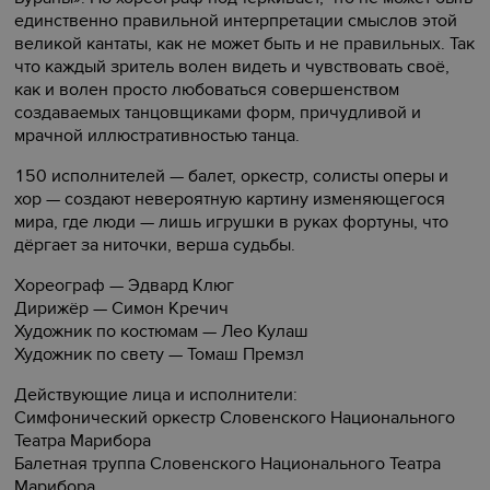
единственно правильной интерпретации смыслов этой
великой кантаты, как не может быть и не правильных. Так
что каждый зритель волен видеть и чувствовать своё,
как и волен просто любоваться совершенством
создаваемых танцовщиками форм, причудливой и
мрачной иллюстративностью танца.
150 исполнителей — балет, оркестр, солисты оперы и
хор — создают невероятную картину изменяющегося
мира, где люди — лишь игрушки в руках фортуны, что
дёргает за ниточки, верша судьбы.
Хореограф — Эдвард Клюг
Дирижёр — Симон Кречич
Художник по костюмам — Лео Кулаш
Художник по свету — Томаш Премзл
Действующие лица и исполнители:
Симфонический оркестр Словенского Национального
Театра Марибора
Балетная труппа Словенского Национального Театра
Марибора