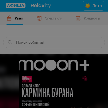
Лето
Кино
Спектакли
Концерты