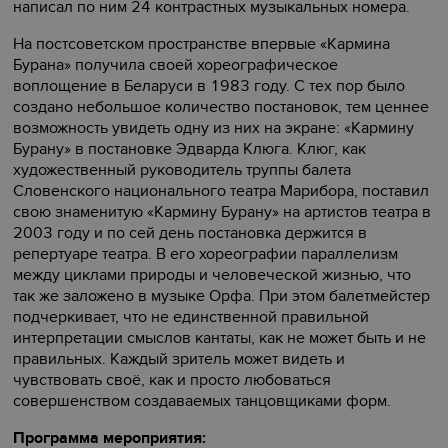
написал по ним 24 контрастных музыкальных номера.
На постсоветском пространстве впервые «Кармина
Бурана» получила своей хореографическое
воплощение в Беларуси в 1983 году. С тех пор было
создано небольшое количество постановок, тем ценнее
возможность увидеть одну из них на экране: «Кармину
Бурану» в постановке Эдварда Клюга. Клюг, как
художественный руководитель труппы балета
Словенского национального театра Марибора, поставил
свою знаменитую «Кармину Бурану» на артистов театра в
2003 году и по сей день постановка держится в
репертуаре театра. В его хореографии параллелизм
между циклами природы и человеческой жизнью, что
так же заложено в музыке Орфа. При этом балетмейстер
подчеркивает, что не единственной правильной
интерпретации смыслов кантаты, как не может быть и не
правильных. Каждый зритель может видеть и
чувствовать своё, как и просто любоваться
совершенством создаваемых танцовщиками форм.
Программа мероприятия: