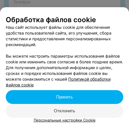
Обработка файлов cookie
Наш сайт использует файлы cookie для обеспечения
удобства пользователей сайта, его улучшения, сбора
статистики и предоставления персонализированных
рекомендаций.
Вы можете настроить параметры использования файлов
cookie или изменить свое согласие в более позднее время.
Согласен опубликовать отзыв. Подробнее об
условиях
Для получения дополнительной информации о целях,
обработки персональных данных
и
механизме реализации
сроках и порядке использования файлов cookie вы
прав
можете ознакомиться с нашей
Политикой обработки
файлов cookie
Принять
Добавить отзыв
Отклонить
Нажимая кнопку «Добавить отзыв», вы принимаете
условия
Пользовательского соглашения
Персональные настройки Cookie