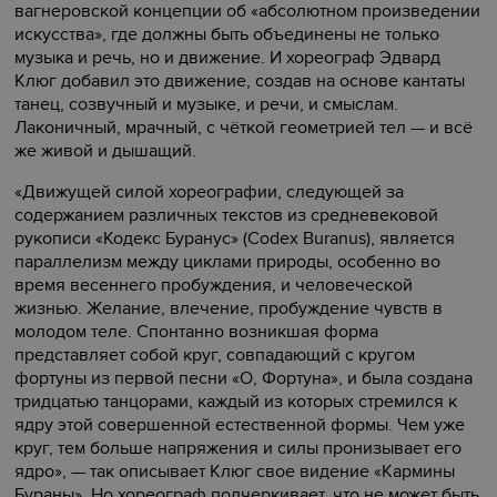
вагнеровской концепции об «абсолютном произведении
искусства», где должны быть объединены не только
музыка и речь, но и движение. И хореограф Эдвард
Клюг добавил это движение, создав на основе кантаты
танец, созвучный и музыке, и речи, и смыслам.
Лаконичный, мрачный, с чёткой геометрией тел — и всё
же живой и дышащий.
«Движущей силой хореографии, следующей за
содержанием различных текстов из средневековой
рукописи «Кодекс Буранус» (Codex Buranus), является
параллелизм между циклами природы, особенно во
время весеннего пробуждения, и человеческой
жизнью. Желание, влечение, пробуждение чувств в
молодом теле. Спонтанно возникшая форма
представляет собой круг, совпадающий с кругом
фортуны из первой песни «О, Фортуна», и была создана
тридцатью танцорами, каждый из которых стремился к
ядру этой совершенной естественной формы. Чем уже
круг, тем больше напряжения и силы пронизывает его
ядро», — так описывает Клюг свое видение «Кармины
Бураны». Но хореограф подчеркивает, что не может быть