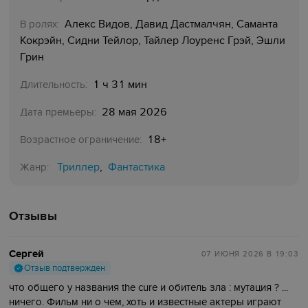
Алекс Видов, Давид Дастмалчян, Саманта
В ролях:
Кокрэйн, Сидни Тейлор, Тайлер Лоуренс Грэй, Эшли
Грин
1 ч 31 мин
Длительность:
28 мая 2026
Дата премьеры:
18+
Возрастное ограничение:
Триллер
Фантастика
,
Жанр:
Отзывы
Сергей
07 ИЮНЯ 2026
В 19:03
Отзыв подтвержден
что общего у названия the cure и обитель зла : мутация ? ...
ничего. Фильм ни о чем, хоть и известные актеры играют