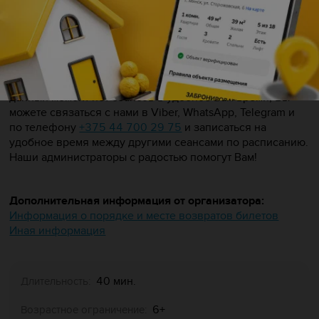
вокруг Вас! Благодаря этой же технологии изображение
обретает объемность без необходимости в
использовании дополнительных средств и
приспособлений.
Если Вы хотели бы посмотреть данный фильм, но на
данный момент нет сеансов в удобное Вам время, Вы
можете связаться с нами в Viber, WhatsApp, Telegram и
по телефону
+375 44 700 29 75
и записаться на
удобное время между другими сеансами по расписанию.
Наши администраторы с радостью помогут Вам!
Дополнительная информация от организатора:
Информация о порядке и месте возвратов билетов
Иная информация
40 мин.
Длительность:
6+
Возрастное ограничение: