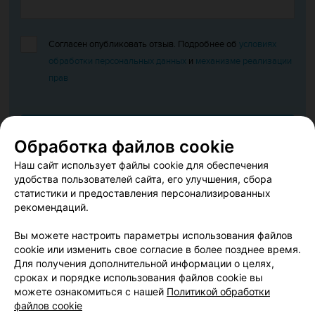
Согласен опубликовать отзыв. Подробнее об
условиях
обработки персональных данных
и
механизме реализации
прав
Добавить отзыв
Обработка файлов cookie
Наш сайт использует файлы cookie для обеспечения
Нажимая кнопку «Добавить отзыв», вы принимаете
условия
удобства пользователей сайта, его улучшения, сбора
Пользовательского соглашения
статистики и предоставления персонализированных
рекомендаций.
Вы можете настроить параметры использования файлов
Купить билеты на иммерсивное кино «Галактика и её
cookie или изменить свое согласие в более позднее время.
население» в Минске. «Галактика и её население» можно
Для получения дополнительной информации о целях,
посмотреть в кинотеатре в Минске вместе с друзьями, с
сроках и порядке использования файлов cookie вы
детьми. Иммерсивное кино отличается тем, что
можете ознакомиться с нашей
Политикой обработки
файлов cookie
обращается к зрителю прямо с экрана, заставляя