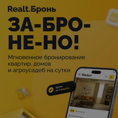
Описание
Фильм в доступной форме расскажет о важных
астрономических открытиях, которые помогают нам
понять нашу Галактику. Вы увидите впечатляющие кадры
звёзд и туманностей, снятых космическими
телескопами. А после просмотра фильма точно не
потеряетесь в космосе!
Фильм сделан в полнокупольном формате, благодаря
чему достигается невероятный уровень погружения в
происходящее на экране, ведь экран не перед Вами, а