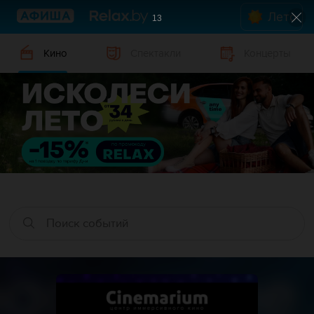
Лето
12
Кино
Спектакли
Концерты