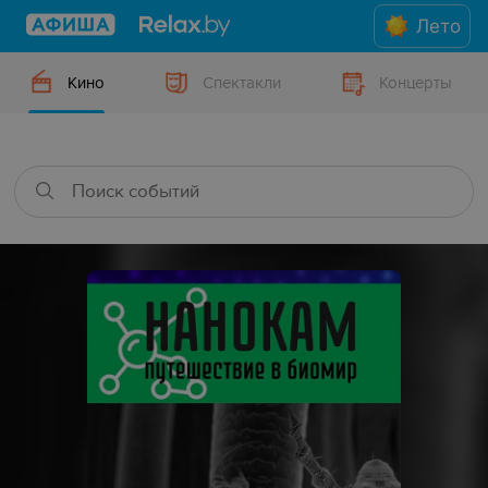
Лето
Кино
Спектакли
Концерты