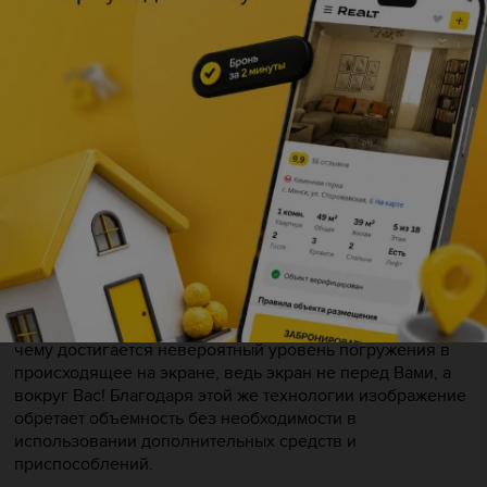
питаются, размножаются и обеспечивают пищей более
25% морских обитателей, в то время как им самим
угрожают изменение климата, сокращение популяции и
чрезмерный отлов рыбы. При погружении в океан
можно изучить природу кораллов и узнать, как рифы
поддерживают одни из самых сложных пищевых цепей
на планете, при этом сами выживают на пределе своих
возможностей.
В захватывающей картине демонстрируется
великолепие коралловых рифов, их красота и
разнообразие. Фильм предназначен для аудитории
любого возраста.
Фильм сделан в полнокупольном формате, благодаря
чему достигается невероятный уровень погружения в
происходящее на экране, ведь экран не перед Вами, а
вокруг Вас! Благодаря этой же технологии изображение
обретает объемность без необходимости в
использовании дополнительных средств и
приспособлений.