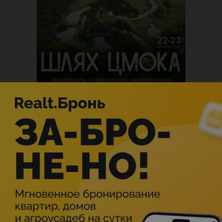
Описание
Фильм «‎Коралловый риф. Экспедиция по спасению»
отправит вас в океаническое сафари и откроет тайны
ярких коралловых рифов, находящихся под угрозой
исчезновения.
Фильм покажет ту часть нашей планеты, которую многие
никогда не видели. Вы узнаете как кораллы растут,