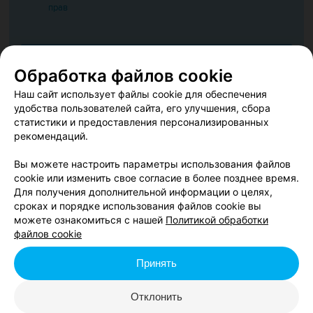
прав
Добавить отзыв
Обработка файлов cookie
Наш сайт использует файлы cookie для обеспечения
Нажимая кнопку «Добавить отзыв», вы принимаете
условия
удобства пользователей сайта, его улучшения, сбора
Пользовательского соглашения
статистики и предоставления персонализированных
рекомендаций.
Вы можете настроить параметры использования файлов
Купить билеты на иммерсивное кино в Минске:
cookie или изменить свое согласие в более позднее время.
иммерсивный фильм «‎Коралловый риф» можно
Для получения дополнительной информации о целях,
посмотреть в кинотеатре в Минске вместе с друзьями, с
сроках и порядке использования файлов cookie вы
детьми. Иммерсивное кино «‎Коралловый риф»
можете ознакомиться с нашей
Политикой обработки
файлов cookie
отличается тем, что обращается к зрителю прямо с
экрана, заставляя задуматься о жизни, переосмыслить
Принять
природу человечества и испытать новые чувства.
Отклонить
Посмотреть иммерсивное кино о морских глубинах в