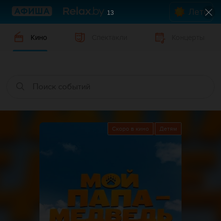
Лето
12
Кино
Спектакли
Концерты
Скоро в кино
Детям