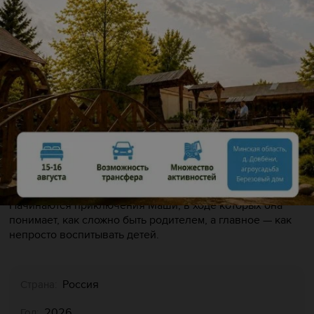
Описание
Повзрослевшая Маша решает устроить своему папе
Мише личную жизнь, из-за чего папа ругается с
дочерью, так как та сует нос не в свой вопрос. Маша,
обидевшись на папу, сбегает в лес и оказывается там в
компании с маленьким медвежонком, родителей-
медведей которого похитили браконьеры.
Начинаются приключения Маши, в ходе которых она
понимает, как сложно быть родителем, а главное — как
непросто воспитывать детей.
Россия
Страна:
2026
Год: