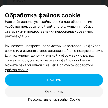
Обработка файлов cookie
Наш сайт использует файлы cookie для обеспечения
удобства пользователей сайта, его улучшения, сбора
статистики и предоставления персонализированных
рекомендаций.
Вы можете настроить параметры использования файлов
cookie или изменить свое согласие в более позднее время.
Согласен опубликовать отзыв. Подробнее об
условиях
Для получения дополнительной информации о целях,
обработки персональных данных
и
механизме реализации
сроках и порядке использования файлов cookie вы
прав
можете ознакомиться с нашей
Политикой обработки
файлов cookie
Принять
Добавить отзыв
Отклонить
Нажимая кнопку «Добавить отзыв», вы принимаете
условия
Пользовательского соглашения
Персональные настройки Cookie