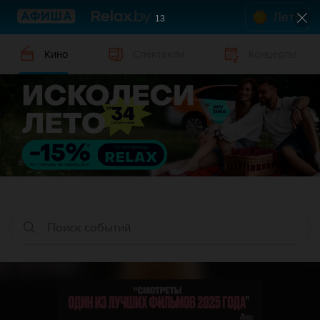
Лето
12
Кино
Спектакли
Концерты