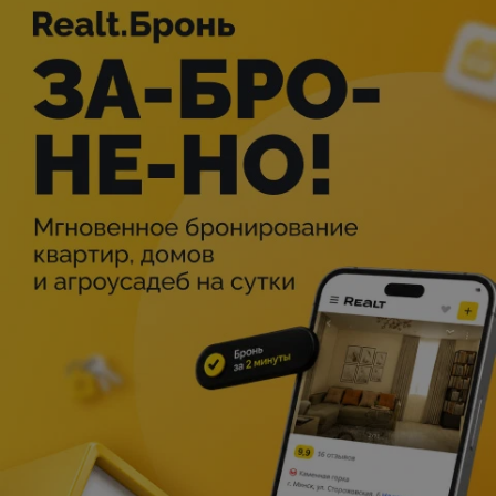
Описание
1989 год. Кристи Рене Солтерс, дочь шахтёра из
небольшого города в Западной Виргинии, открывает в
себе талант к боксу. Её менеджером и тренером
становится Джим Мартин, будущий муж. Кристи
одерживает победы и становится олицетворением
женского бокса, однако в личной жизни она
сталкивается с насилием и издевательствами со стороны
мужа.
Christy
Оригинальное название: