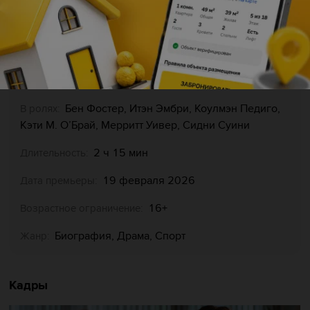
США
Страна:
2025
Год:
Дэвид Мишо, Эш Эвилдсен
Режиссеры:
Бен Фостер, Итэн Эмбри, Коулмэн Педиго,
В ролях:
Кэти М. О’Брай, Мерритт Уивер, Сидни Суини
2 ч 15 мин
Длительность:
19 февраля 2026
Дата премьеры:
16+
Возрастное ограничение:
Биография, Драма, Спорт
Жанр:
Кадры