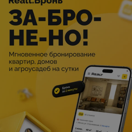
Описание
Губка Боб отправляется вместе с Патриком в глубины
океана, чтобы встретиться с призраком Летучего
Голландца. На пути его ждут захватывающие испытания,
загадочные морские тайны и новые открытия в
подводном мире. Тем временем мистер Крабс и
Сквидвард идут по следу Губки Боба и пытаются его
спасти.