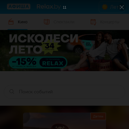
Лето
10
Кино
Спектакли
Концерты
Детям