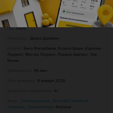
The SpongeBob Movie:
Оригинальное название:
Search for SquarePants
США
Страна:
2025
Год:
Дерек Драймон
Режиссеры:
Билл Фагербакки, Клэнси Браун, Кэролин
В ролях:
Лоуренс, Мистер Лоуренс, Роджер Бампасс, Том
Кенни
96 мин
Длительность:
8 января 2026
Дата премьеры:
6+
Возрастное ограничение:
Анимационный
Детский/Семейный
,
,
Жанр:
Комедия
Приключения
,
, Фэнтези