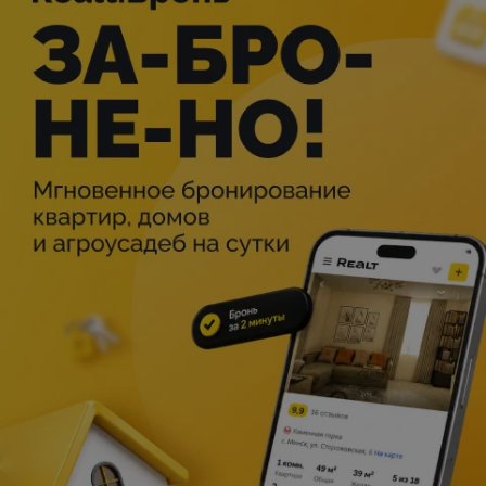
Приглашаем детей и взрослых, которые верят в сказку в
гости к японской сказке — на показ балета «Пупелль из
города дымоходов».
Впервые на большом экране балет, поставленный по
мотивам знаменитого аниме, — трогательная, мудрая
сказка «Пупелль из города дымоходов».
Историю о мальчике, живущем в городе, где трубы
дымят так сильно, что за ними не видно неба и звёзд, и
мусорном монстре, что помог ему бороться за мечту,
сочинил и нарисовал японец Акихиро Нисино. Эта
детская книга, увидевшая свет в 2016 году, —
настоящий бестселлер. По ней снят аниме и выпущен
мюзикл; она стала источником вдохновения и для
Харука Секи, придумавшей поставить по мотивам
приключений двух друзей масштабный балет.
Классический балет и аниме сошлись как лёд и пламень,
и на выходе получился нарядный, с лёгким налетом
экзотики, невероятно красивый, изящный и по-