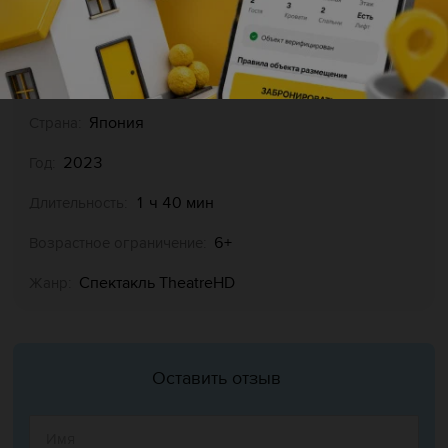
настоящему сказочный спектакль.
Entotsu Machi no Poupelle
Оригинальное название:
Япония
Страна:
2023
Год:
1 ч 40 мин
Длительность:
6+
Возрастное ограничение:
Спектакль TheatreHD
Жанр:
Оставить отзыв