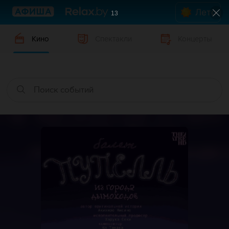
Лето
12
Кино
Спектакли
Концерты