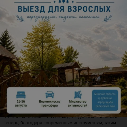
фоне вся человеческая жизнь — лишь мгновение, но в
это мгновение мы имеем шанс раскрыть эти секреты с
помощью науки.
Фильм расскажет о понятии темной материи, о
признаках, по которым ученые узнали о ее
существовании, и о том, почему радиоастрономия
наиболее эффективна при исследовании темной
материи. Модель структуры темной материи, показанная
в фильме, — это космологический взгляд на мир
невероятного масштаба, в котором целые галактики
являются лишь яркими точками, разбросанными по
рукавам сгустков темной материи…
«Сокровища Вселенной»
С древних времен люди наблюдали за далекими, едва
заметными облаками на ночном небе. Появление
телескопа помогло открыть много туманностей и дать им
названия в XVII и XVIII веках. Позднее было доказано,
что многие из них — на самом деле далекие галактики.
Теперь, благодаря современным инструментам, таким