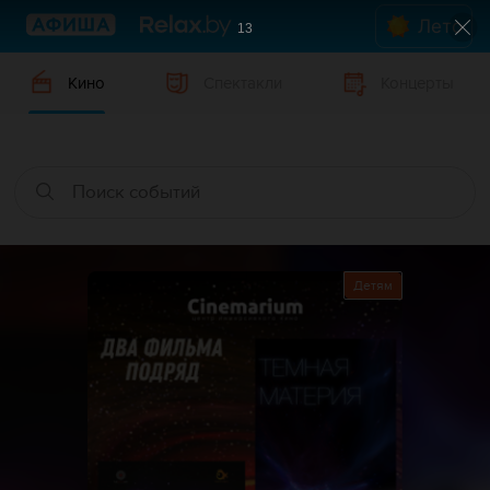
Лето
12
Кино
Спектакли
Концерты
Детям