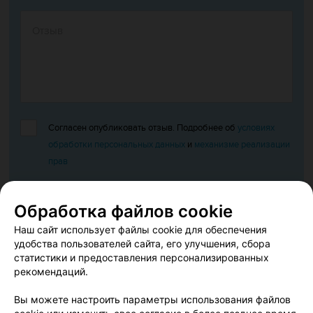
Согласен опубликовать отзыв. Подробнее об
условиях
обработки персональных данных
и
механизме реализации
прав
Обработка файлов cookie
Добавить отзыв
Наш сайт использует файлы cookie для обеспечения
удобства пользователей сайта, его улучшения, сбора
Нажимая кнопку «Добавить отзыв», вы принимаете
условия
статистики и предоставления персонализированных
Пользовательского соглашения
рекомендаций.
Вы можете настроить параметры использования файлов