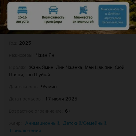
Bei ken xiong 2: jin pai te
Оригинальное название:
gong
Китай
Страна:
2025
Год:
Чжан Ян
Режиссеры:
Жэнь Ямин, Лин Чжэнхэ, Мэн Цзыянь, Сюй
В ролях:
Цзяци, Тан Шуйюй
95 мин
Длительность:
17 июля 2025
Дата премьеры:
6+
Возрастное ограничение:
Анимационный
Детский/Семейный
,
,
Жанр:
Приключения