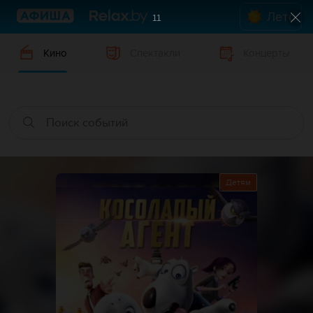
Лето
11
Кино
Спектакли
Концерты
Детям