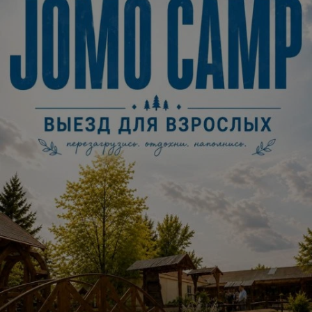
Описание
Бернард — обладатель суперчипа, который мечтает стать
агентом высшего уровня. Но Секретная служба
не решается поручать миссии косолапому белому
медведю. Решив доказать свою состоятельность,
Бернард отправляется на задание, но теряет свой чип и
лишается сверхспособностей, став обычным белым
медведем. Он встречает маленькую нерпу,
они становятся друзьями и вместе отправляются
в приключение, чтобы вернуть утрату.
Однако всё складывается не так гладко, как надеялся
Бернард. Вместе с нерпой они избегают преследования
Секретной службы, проходят испытания и сталкиваются
со злоумышленниками, завладевшими чипом. Пройдя
через невзгоды, благодаря поддержке друга, Бернард
обретает свои способности и понимает истинное
значение профессии секретного агента.