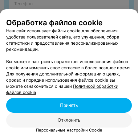
Обработка файлов cookie
Наш сайт использует файлы cookie для обеспечения
удобства пользователей сайта, его улучшения, сбора
статистики и предоставления персонализированных
рекомендаций.
Вы можете настроить параметры использования файлов
cookie или изменить свое согласие в более позднее время.
Согласен опубликовать отзыв. Подробнее об
условиях
Для получения дополнительной информации о целях,
обработки персональных данных
и
механизме реализации
сроках и порядке использования файлов cookie вы
прав
можете ознакомиться с нашей
Политикой обработки
файлов cookie
Принять
Добавить отзыв
Отклонить
Нажимая кнопку «Добавить отзыв», вы принимаете
условия
Персональные настройки Cookie
Пользовательского соглашения