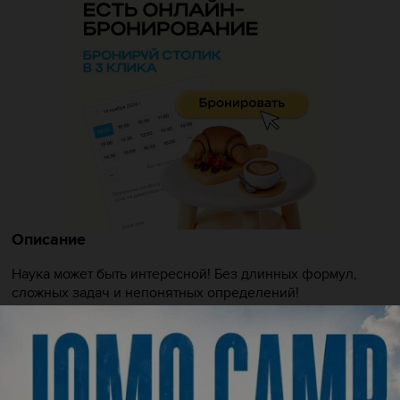
Описание
Наука может быть интересной! Без длинных формул,
сложных задач и непонятных определений!
Парк занимательных наук «Квантум» создан для
увлекательного изучения законов науки и явлений
окружающего мира. Главная особенность парка — его
интерактивность. Со всеми экспонатами можно и нужно