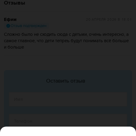
Отзывы
Ефим
20 АПРЕЛЯ 2026
В 18:01
Отзыв подтвержден
Сложно было не сходить сюда с детьми, очень интересно, а
самое главное, что дети тепреь будут понимать всё больше
и больше
Оставить отзыв