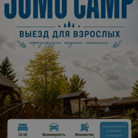
взаимодействовать, «играть»!
Вы сами сможете практическим путем доказать многие
факты, о которых знали раньше только из школьных
учебников. Практика гораздо нагляднее и
увлекательнее теории, тем более для детей!
Экспозиция парка занимательных наук «Квантум»
занимает практически 1000 м2 и разделенана
тематические зоны: акустика, аэродинамика,
электричество и магнетизм, механика, биология, оптика,
головоломки и др., а также есть зеркальный лабиринт,
наклонная и лазерная комнаты, лаборатория и
планетарий.
Есть возможность построить мост без единого гвоздя,
наблюдать зарождение торнадо. В музыкальной комнате
можно сыграть на барабанах, прозрачном пианино и
самодельном органе из водосточных труб. В лазерном
лабиринте необходимо добраться из одной точки в
другую, не задев при этом лучи. В наклонной комнате у
посетителей появится ощущение, что они падают и не
могут удержать равновесие. Кроме того, посетители