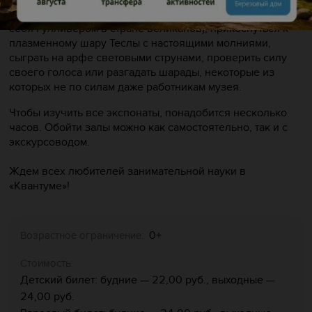
могут присесть на гигантский стул (можно почувствовать
себя Гулливером в стране великанов), прикоснуться к
плазменному шару Теслы с настоящими молниями,
сыграть на арфе световыми струнами, проверить силу
своего голоса или разгадать шарады, некоторые из
которых не по силам даже работникам музея.
Чтобы изучить все экспонаты, понадобится несколько
часов. Обойти залы можно как самостоятельно, так и с
экскурсоводом.
Ждем всех любителей занимательной науки в
«Квантуме»!
0+
Возрастное ограничение:
Стоимость:
Детский билет: будние — 22,00 руб., выходные —
24,00 руб.