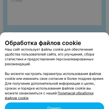
Согласен опубликовать отзыв. Подробнее об
условиях
обработки персональных данных
и
механизме реализации
Обработка файлов cookie
прав
Наш сайт использует файлы cookie для обеспечения
удобства пользователей сайта, его улучшения, сбора
статистики и предоставления персонализированных
рекомендаций.
Добавить отзыв
Вы можете настроить параметры использования файлов
cookie или изменить свое согласие в более позднее время.
Нажимая кнопку «Добавить отзыв», вы принимаете
условия
Для получения дополнительной информации о целях,
Пользовательского соглашения
сроках и порядке использования файлов cookie вы
можете ознакомиться с нашей
Политикой обработки
файлов cookie
afisha.relax.by представляет вашему вниманию концерт
«Любимый шансон». Душевный фестиваль. У нас вы можете
Принять