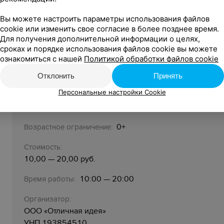
– Мастер-классы и подвиги.
Вы можете настроить параметры использования файлов
– Супергеройский грим и шпионские опыты.
cookie или изменить свое согласие в более позднее время.
Для получения дополнительной информации о целях,
Помните: героями не рождаются, героями становятся на 
сроках и порядке использования файлов cookie вы можете
рождаются, героями становятся на фестивале Твой день. 
ознакомиться с нашей
Политикой обработки файлов cookie
сюрприз.
Отклонить
Принять
Персональные настройки Cookie
Семейный
Жанр:
0+
Возрастное ограничение:
Стоимость:
10,00 — 20,00 руб.
10:00 — 20:00‬‬
Время работы:
Организатор:
ООО «‎Отличная идея»‎
УНП 193854510