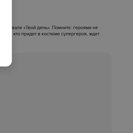
фестивале «‎Твой день». Помните: героями не
Всех, кто придет в костюме супергероя, ждет