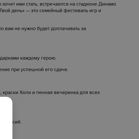
то хочет ими стать, встречаются на стадионе Динамо
‎Твой день»‎ — это семейный фестиваль игр и
что вам не нужно будет доплачивать за
одарками каждому герою.
ение при успешной его сдаче.
 краски Холи и пенная вечеринка для всех
х миссий.