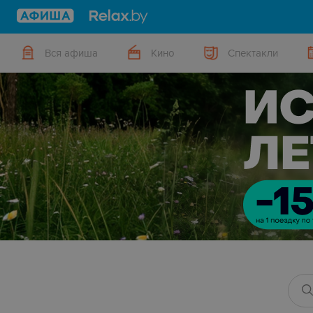
Вся афиша
Кино
Спектакли