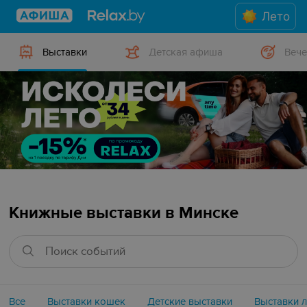
Лето
Выставки
Детская афиша
Вече
Книжные выставки в Минске
Все
Выставки кошек
Детские выставки
Выставки 