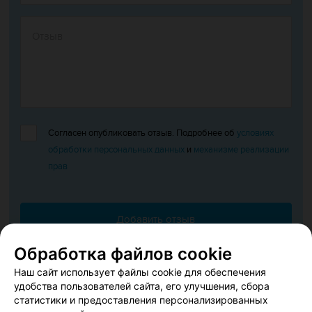
Согласен опубликовать отзыв. Подробнее об
условиях
обработки персональных данных
и
механизме реализации
прав
Добавить отзыв
Обработка файлов cookie
Нажимая кнопку «Добавить отзыв», вы принимаете
условия
Наш сайт использует файлы cookie для обеспечения
Пользовательского соглашения
удобства пользователей сайта, его улучшения, сбора
статистики и предоставления персонализированных