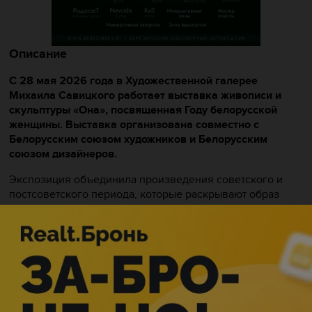
Описание
С 28 мая 2026 года в Художественной галерее
Михаила Савицкого работает выставка живописи и
скульптуры «Она», посвященная Году белорусской
женщины. Выставка организована совместно с
Белорусским союзом художников и Белорусским
союзом дизайнеров.
Экспозиция объединила произведения советского и
постсоветского периода, которые раскрывают образ
женщины через призму ее личных достижений, семьи и
преданности родному краю.
Вы увидите целую галерею ярких портретов и
тематических картин. Выставка знакомит зрителя с
женщинами самых разных профессий, судеб и
характеров. Это труженицы и героини производства: от
женщин-водителей трамваев до строительной бригады