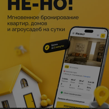
штукатурщиц на фоне минских новостроек 1970-х гг.
Женщины — работники культуры: от самобытных
исполнительниц народных песен и танцев до
профессиональных музыкантов и артисток, среди
которых портреты народной артистки СССР Галины
Макаровой, народной артистки СССР Ларисы
Александровской, народной артистки Беларуси
Валентины Гаевой, народной артистки Беларуси Марии
Захаревич.
Тема семьи и преемственности поколений отражена в
глубоких философских работах «Портрет молодой
женщины с ребенком» М. Исаенок, «Семья» В.
Захаринского, «Перед дальней дорогой» П. Крохалева, в
которых авторы передают уют, тревоги и радости
повседневной жизни.
Эти полотна — не просто фиксация эпохи, а искреннее
признание в любви к женщине, на чьих плечах
строилась, восстанавливалась и расцветала
белорусская земля. Каждая картина наполнена живыми
эмоциями, светом юности и мудростью прожитых лет.