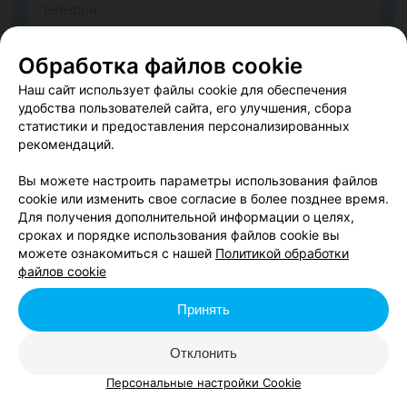
Обработка файлов cookie
Наш сайт использует файлы cookie для обеспечения
удобства пользователей сайта, его улучшения, сбора
статистики и предоставления персонализированных
рекомендаций.
Вы можете настроить параметры использования файлов
cookie или изменить свое согласие в более позднее время.
Согласен опубликовать отзыв. Подробнее об
условиях
Для получения дополнительной информации о целях,
обработки персональных данных
и
механизме реализации
сроках и порядке использования файлов cookie вы
прав
можете ознакомиться с нашей
Политикой обработки
файлов cookie
Принять
Добавить отзыв
Отклонить
Нажимая кнопку «Добавить отзыв», вы принимаете
условия
Пользовательского соглашения
Персональные настройки Cookie