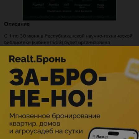
Описание
С 1 по 30 июня в Республиканской научно-технической
библиотеке (кабинет 603) будет организована
тематическая выставка литературы «Химия сегодня и
завтра». Экспозиция призвана продемонстрировать
многогранную и фундаментальную роль химии в
современном мире, а также ее интеграцию в различные
сферы человеческой деятельности.
Выставка включает в себя широкий спектр научных
изданий, периодических публикаций и промышленных
каталогов, отражающих ключевые направления
развития химической науки и ее практическое
применение. Посетители смогут ознакомиться с
основополагающими трудами по общей и прикладной
химии, а также с новыми исследованиями в области
химических технологий. Особое внимание уделено
литературе, раскрывающей влияние химии на