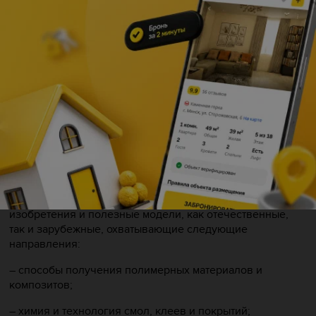
промышленное производство, включая такие значимые
отрасли, как нефтехимия, фармацевтика, пищевая и
легкая промышленность.
Отдельный раздел экспозиции посвящен химии в
повседневной жизни. Представленные публикации
освещают вопросы безопасного использования
бытовой химии, экологические аспекты потребления и
влияние химических процессов на здоровье человека и
окружающую среду. Это делает выставку актуальной не
только для профессионалов, но и для широкой
аудитории.
Особое место в экспозиции занимают патенты, заявки на
изобретения и полезные модели, как отечественные,
так и зарубежные, охватывающие следующие
направления:
– cпособы получения полимерных материалов и
композитов;
– химия и технология смол, клеев и покрытий;