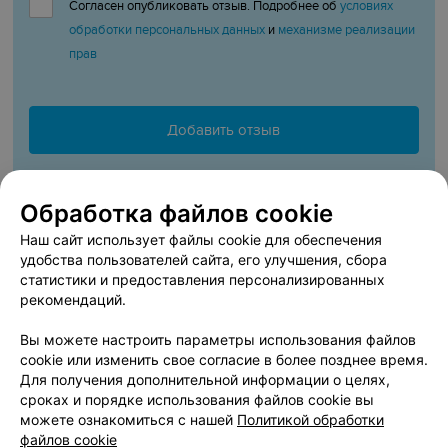
Согласен опубликовать отзыв. Подробнее об
условиях
обработки персональных данных
и
механизме реализации
прав
Добавить отзыв
Нажимая кнопку «Добавить отзыв», вы принимаете
условия
Обработка файлов cookie
Пользовательского соглашения
Наш сайт использует файлы cookie для обеспечения
удобства пользователей сайта, его улучшения, сбора
статистики и предоставления персонализированных
Выставка «‎Оживляя любовь: капсульное арт-
рекомендаций.
пространство» проходит с 25 апреля по 30 июня 2026
года в арт-галерее Gudart (Гударт) в Минске недалеко от
Вы можете настроить параметры использования файлов
пл. Победы
. На эту выставку можно сходить самому или
cookie или изменить свое согласие в более позднее время.
Для получения дополнительной информации о целях,
пригласить с собой друзей, родственников. Это
сроках и порядке использования файлов cookie вы
отличное место, куда можно сходить на выходных с
можете ознакомиться с нашей
Политикой обработки
друзьями. Стоимость билета на выставку «‎Оживляя
файлов cookie