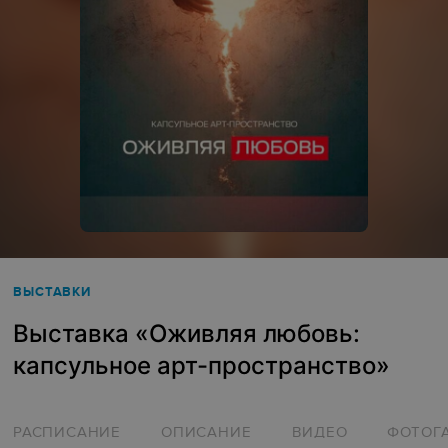
ВЫСТАВКИ
Выставка «‎Оживляя любовь:
капсульное арт-пространство»
РАСПИСАНИЕ
ОПИСАНИЕ
ВИДЕО
ФОТОГ