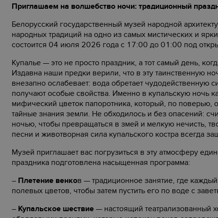
Приглашаем на волшебство ночи: традиционный праздн
Белорусский государственный музей народной архитекту
народных традиций на одно из самых мистических и ярк
состоится 04 июля 2026 года с 17:00 до 01:00 под откр
Купалье — это не просто праздник, а тот самый день, ко
Издавна наши предки верили, что в эту таинственную н
внезапно ослабевает: вода обретает чудодейственную сил
получают особые свойства. Именно в купальскую ночь к
мифический цветок папоротника, который, по поверью, 
тайные знания земли. Не обходилось и без опасений: сч
ночью, чтобы превращаться в змей и мелкую нечисть, тв
песни и животворная сила купальского костра всегда з
Музей приглашает вас погрузиться в эту атмосферу един
праздника подготовлена насыщенная программа:
–
Плетение венко
в — традиционное занятие, где каждый
полевых цветов, чтобы затем пустить его по воде с заве
–
Купальское шествие
— настоящий театрализованный х