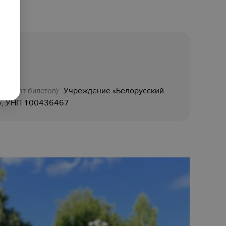
Учреждение «Белорусский
возврат билетов):
а», УНП 100436467