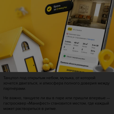
Описание
Зук — это чувственный и пластичный парный танец,
который зародился в Бразилии и покорил мир своей
красотой, плавностью и глубиной.
Танцпол под открытым небом, музыка, от которой
хочется двигаться, и атмосфера полного доверия между
партнёрами.
Не важно, танцуете ли вы в паре или пришли впервые —
гастросквер «Манифест» становится местом, где каждый
может раствориться в ритме.