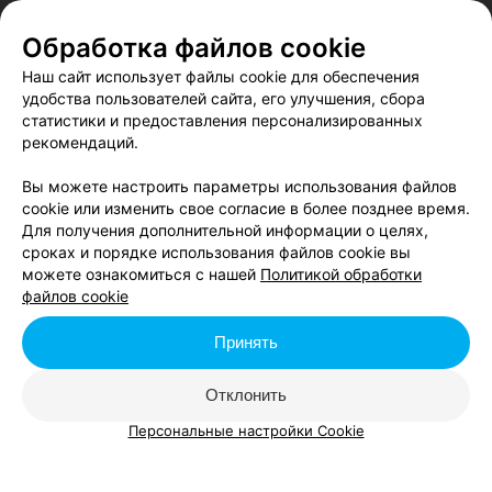
Обработка файлов cookie
Наш сайт использует файлы cookie для обеспечения
удобства пользователей сайта, его улучшения, сбора
статистики и предоставления персонализированных
рекомендаций.
Вы можете настроить параметры использования файлов
cookie или изменить свое согласие в более позднее время.
Согласен опубликовать отзыв. Подробнее об
условиях
Для получения дополнительной информации о целях,
обработки персональных данных
и
механизме реализации
сроках и порядке использования файлов cookie вы
прав
можете ознакомиться с нашей
Политикой обработки
файлов cookie
Принять
Добавить отзыв
Отклонить
Нажимая кнопку «Добавить отзыв», вы принимаете
условия
Персональные настройки Cookie
Пользовательского соглашения