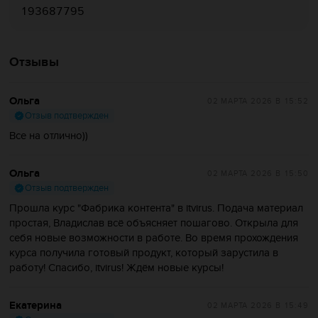
193687795
Отзывы
Ольга
02 МАРТА 2026
В 15:52
Отзыв подтвержден
Все на отлично))
Ольга
02 МАРТА 2026
В 15:50
Отзыв подтвержден
Прошла курс "Фабрика контента" в itvirus. Подача материал
простая, Владислав всё объясняет пошагово. Открыла для
себя новые возможности в работе. Во время прохождения
курса получила готовый продукт, который зарустила в
работу! Спасибо, itvirus! Ждём новые курсы!
Екатерина
02 МАРТА 2026
В 15:49