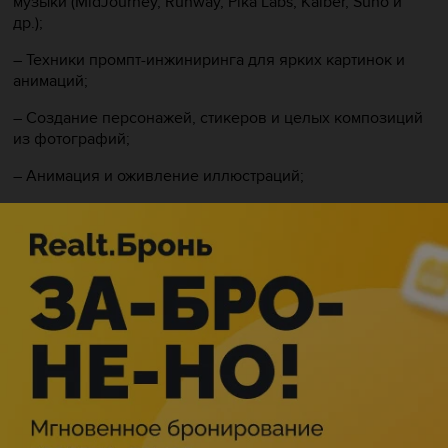
музыки (MidJourney, Runway, Pika Labs, Kaiber, Suno и
др.);
– Техники промпт-инжиниринга для ярких картинок и
анимаций;
– Создание персонажей, стикеров и целых композиций
из фотографий;
– Анимация и оживление иллюстраций;
– Генерация коротких и трендовых видео с эффектами и
звуком;
– Улучшение аудио и создание собственной музыки;
– Практические кейсы для соцсетей, маркетинга,
образовательных и личных проектов;
– Автоматизация генерации контента.
Формат обучения:
– 2 дня × 3 часа = 6 часов практики;