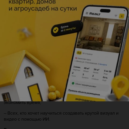
– Живое общение и пошаговые демонстрации;
– Поддержка преподавателя и разбор вопросов
участников;
– Работа в группе, обмен опытом и презентация готовых
проектов.
Для кого этот интенсив:
– SMM-специалистов и маркетологов, чтобы быстро
создавать контент для соцсетей;
– Предпринимателей, чтобы генерировать креативы для
рекламы и презентаций без дизайнеров;
– Блогеров и авторов, чтобы оживлять свои идеи и
экономить время;
– Всех, кто хочет научиться создавать крутой визуал и
видео с помощью ИИ.