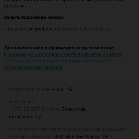
проектах.
Узнать подробнее можно:
– наш супер профиль на релакс
itvirus.relax.by
.
Дополнительная информация от организатора:
Информация о порядке и месте возвратов билетов
Договор на реализацию электронных билетов с
использованием сервиса
18+
Возрастное ограничение:
Инфолиния:
+375 25 987 81 04
— Владислав
info@itvirus.by
Организатор мероприятия (ответственный за продажу
ООО «Юлайк Плюс», УНП
и возврат билетов):