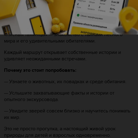
Выберите свою атмосферу.
«Казачны мiр» — погружение в сказки и легенды, где
реальность переплетается с чудесами.
«Лясныя таямніцы» — знакомство с тайнами лесного
мира и его удивительными обитателями.
Каждый маршрут открывает собственные истории и
удивляет неожиданными встречами.
Почему это стоит попробовать:
— Узнаете о животных, их повадках и среде обитания.
— Услышите захватывающие факты и истории от
опытного экскурсовода.
— Увидите зверей совсем близко и научитесь понимать
их мир.
Это не просто прогулка, а настоящий живой урок
природы для детей и взрослых одновременно.