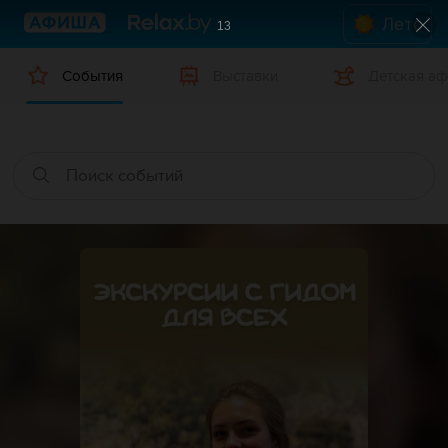
Лето
12
События
Выставки
Детская а