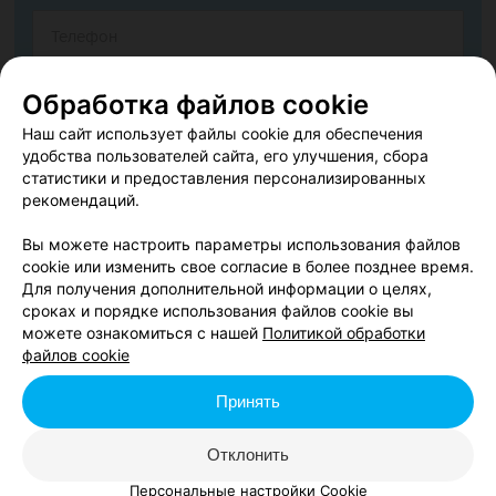
Обработка файлов cookie
Наш сайт использует файлы cookie для обеспечения
удобства пользователей сайта, его улучшения, сбора
статистики и предоставления персонализированных
рекомендаций.
Вы можете настроить параметры использования файлов
cookie или изменить свое согласие в более позднее время.
Согласен опубликовать отзыв. Подробнее об
условиях
Для получения дополнительной информации о целях,
обработки персональных данных
и
механизме реализации
сроках и порядке использования файлов cookie вы
прав
можете ознакомиться с нашей
Политикой обработки
файлов cookie
Принять
Добавить отзыв
Отклонить
Нажимая кнопку «Добавить отзыв», вы принимаете
условия
Персональные настройки Cookie
Пользовательского соглашения