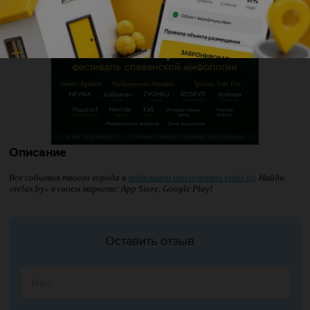
Описание
Все события твоего города в
мобильном приложении relax.by
. Найди
«relax.by» в своем маркете: App Store, Google Play!
Оставить отзыв