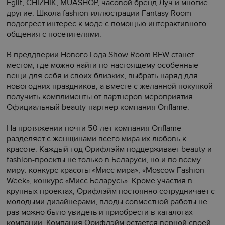
Eglit, CHIZHIK, MUASHOP, часовой бренд Луч и многие
другие. Школа fashion-иллюстрации Fantasy Room
подогреет интерес к моде с помощью интерактивного
общения с посетителями.
В преддверии Нового Года Show Room BFW станет
местом, где можно найти по-настоящему особенные
вещи для себя и своих близких, выбрать наряд для
новогодних праздников, а вместе с желанной покупкой
получить комплименты от партнеров мероприятия.
Официальный beauty-партнер компания Oriflame.
На протяжении почти 50 лет компания Oriflame
разделяет с женщинами всего мира их любовь к
красоте. Каждый год Орифлэйм поддерживает beauty и
fashion-проекты не только в Беларуси, но и по всему
миру: конкурс красоты «Мисс мира», «Moscow Fashion
Week», конкурс «Мисс Беларусь». Кроме участия в
крупных проектах, Орифлэйм постоянно сотрудничает с
молодыми дизайнерами, плоды совместной работы не
раз можно было увидеть и приобрести в каталогах
компании. Компания Орифлэйм остается верной своей