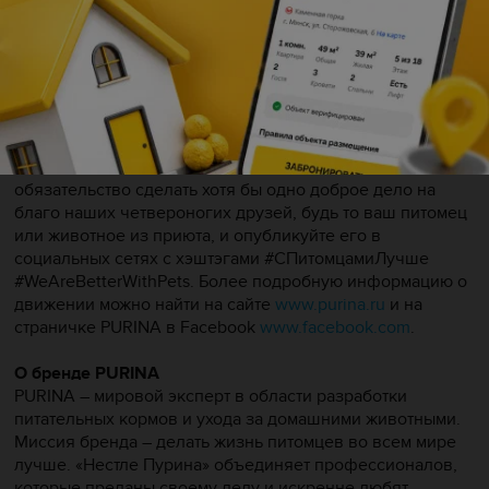
фото на память от бренда PURINA.
PURINA верит, что животные делают нас и нашу жизнь
лучше, расширяя горизонты таких понятий как доброта,
забота и верность. Именно поэтому бренд следует своей
глобальной инициативе и призывает всех
неравнодушных присоединиться к международному
движению #WeAreBetterWithPets. Возьмите на себя
обязательство сделать хотя бы одно доброе дело на
благо наших четвероногих друзей, будь то ваш питомец
или животное из приюта, и опубликуйте его в
социальных сетях с хэштэгами #СПитомцамиЛучше
#WeAreBetterWithPets. Более подробную информацию о
движении можно найти на сайте
www.purina.ru
и на
страничке PURINA в Facebook
www.facebook.com
.
О бренде PURINA
PURINA – мировой эксперт в области разработки
питательных кормов и ухода за домашними животными.
Миссия бренда – делать жизнь питомцев во всем мире
лучше. «Нестле Пурина» объединяет профессионалов,
которые преданы своему делу и искренне любят