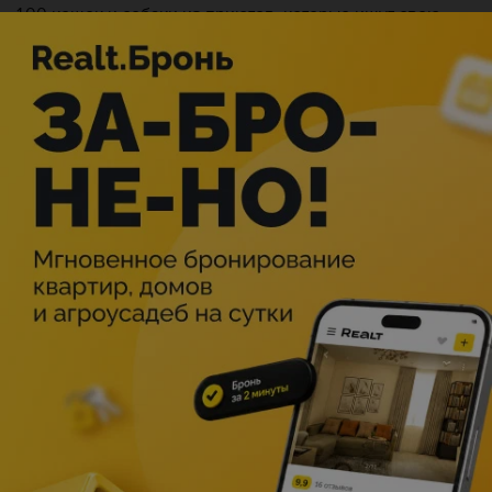
100 кошек и собаки из приютов, которые ищут свою
семью.
С 12:00 до 17:00 минчане смогут познакомиться с
четвероногими героями дня. Волонтёры расскажут про
характер и особенности каждого питомца, чтобы все
желающие найти верного друга смогли сделать
осознанный выбор. Каждого, кто решит принять питомца
в свой дом, PURINA поддержит полезным подарком, а
ветеринарные врачи бесплатно проконсультируют о
правильном уходе за питомцем.
В помощь приютам для бездомных животных в день
мероприятия будет открыта «Палатка помощи» по сбору
необходимых средств. Жители города могут приносить
туда корма, лотки, лежанки, переноски и прочие
полезные в уходе за животными вещи.
Для гостей запланированы выступления артистов,
конкурсы с призами для всех желающих, творческие
мастер-классы, аквагрим для детей и моментальные