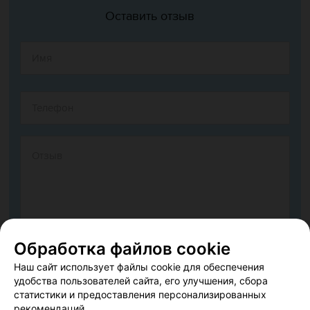
Оставить отзыв
Обработка файлов cookie
Согласен опубликовать отзыв. Подробнее об
условиях
Наш сайт использует файлы cookie для обеспечения
обработки персональных данных
и
механизме реализации
удобства пользователей сайта, его улучшения, сбора
прав
статистики и предоставления персонализированных
рекомендаций.