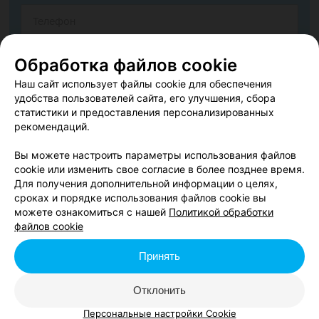
Обработка файлов cookie
Наш сайт использует файлы cookie для обеспечения
удобства пользователей сайта, его улучшения, сбора
статистики и предоставления персонализированных
рекомендаций.
Вы можете настроить параметры использования файлов
cookie или изменить свое согласие в более позднее время.
Согласен опубликовать отзыв. Подробнее об
условиях
Для получения дополнительной информации о целях,
обработки персональных данных
и
механизме реализации
сроках и порядке использования файлов cookie вы
прав
можете ознакомиться с нашей
Политикой обработки
файлов cookie
Принять
Добавить отзыв
Отклонить
Нажимая кнопку «Добавить отзыв», вы принимаете
условия
Персональные настройки Cookie
Пользовательского соглашения