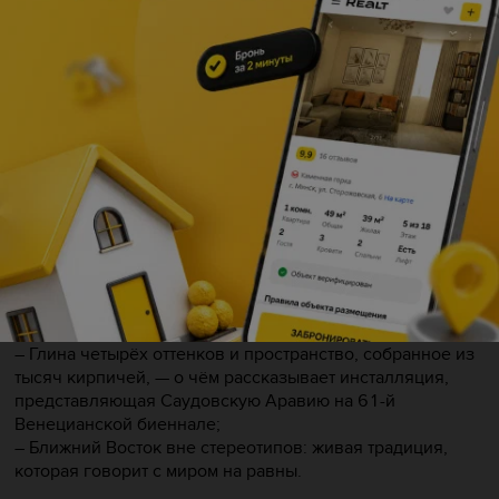
Палестинка, родившаяся в Саудовской Аравии,
выпускница лондонского Central Saint Martins — она
переводит личную историю миграции на язык, понятный
каждому, кто хоть раз держал в руках нить или разминал
глину.
На лекции «Дана Авартани: Глина и память» вместе с
Марьяной разберём:
– Почему тихая работа руками сегодня резонирует
глубже, чем громкие заявления;
– Что скрывается за идеальной геометрией её работ, —
как узор становится формой созерцания;
– Шёлк, который рвут и зашивают вручную, — как жест
заботы и возвращения целостности;
– Глина четырёх оттенков и пространство, собранное из
тысяч кирпичей, — о чём рассказывает инсталляция,
представляющая Саудовскую Аравию на 61-й
Венецианской биеннале;
– Ближний Восток вне стереотипов: живая традиция,
которая говорит с миром на равны.