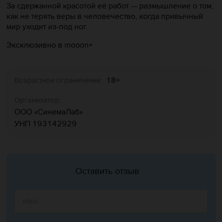
За сдержанной красотой её работ — размышление о том,
как не терять веры в человечество, когда привычный
мир уходит из-под ног.
Эксклюзивно в mooon+
18+
Возрастное ограничение:
Организатор:
ООО «СинемаЛаб»
УНП 193142929
Оставить отзыв