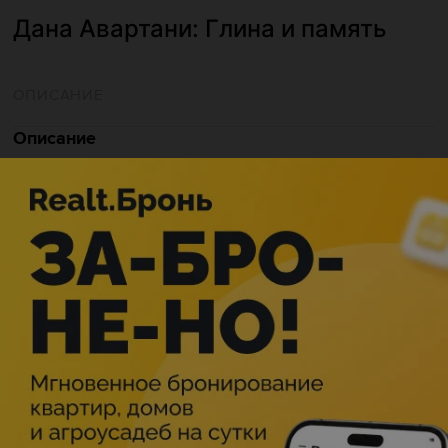
Дана Авартани: Глина и память
ОПИСАНИЕ
Описание
Новая лекция Марьяны Карпович в рамках цикла
[Не]только муза — «Дана Авартани: Глина и память» —
уже 16 июня в mooon+ !
Мы привыкли, что современное искусство говорит
громко: инсталляции, манифесты, провокации. Но что,
если голос художника звучит иначе — в тишине ручного
труда, в монотонном замешивании глины, в штопке,
затягивающей разрыв на шёлке?
Дана Авартани — художница, которая выбрала путь,
почти невозможный сегодня: говорить о хрупкости,
потере и укоренённости языком средневековой
сакральной геометрии, ручной вышивки и сырой земли.